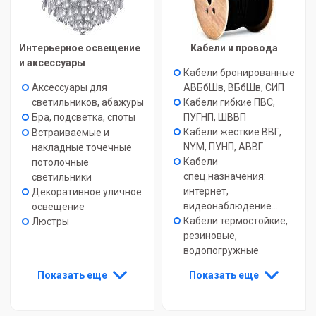
Интерьерное освещение
Кабели и провода
и аксессуары
Кабели бронированные
Аксессуары для
АВБбШв, ВБбШв, СИП
светильников, абажуры
Кабели гибкие ПВС,
Бра, подсветка, споты
ПУГНП, ШВВП
Кабели жесткие ВВГ,
Встраиваемые и
NYM, ПУНП, АВВГ
накладные точечные
Кабели
потолочные
спец.назначения:
светильники
интернет,
Декоративное уличное
видеонаблюдение...
освещение
Кабели термостойкие,
Люстры
резиновые,
водопогружные
Показать еще
Показать еще