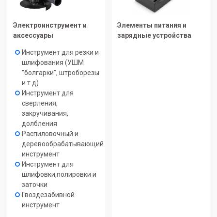
Электроинструмент и
Элементы питания и
аксессуары
зарядные устройства
Инструмент для резки и
шлифования (УШМ
"болгарки", штроборезы
и т.д)
Инструмент для
сверления,
закручивания,
долбления
Распиловочный и
деревообрабатывающий
инструмент
Инструмент для
шлифовки,полировки и
заточки
Гвоздезабивной
инструмент