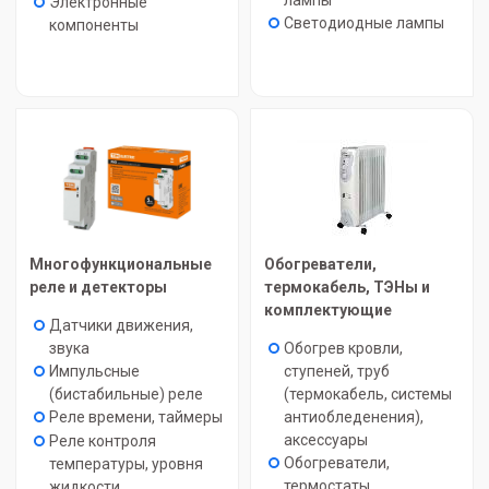
лампы
Электронные
Светодиодные лампы
компоненты
Многофункциональные
Обогреватели,
реле и детекторы
термокабель, ТЭНы и
комплектующие
Датчики движения,
звука
Обогрев кровли,
Импульсные
ступеней, труб
(бистабильные) реле
(термокабель, системы
Реле времени, таймеры
антиобледенения),
аксессуары
Реле контроля
Обогреватели,
температуры, уровня
термостаты,
жидкости,