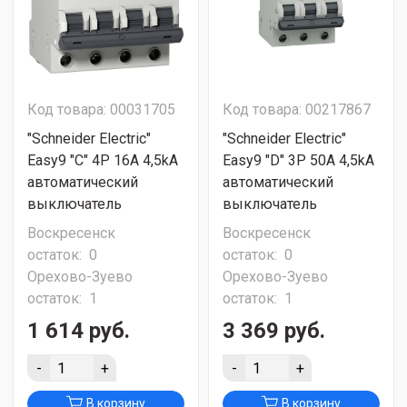
Код товара: 00031705
Код товара: 00217867
"Schneider Electric"
"Schneider Electric"
Easy9 "C" 4P 16A 4,5kA
Easy9 "D" 3P 50A 4,5kA
автоматический
автоматический
выключатель
выключатель
Воскресенск
Воскресенск
остаток:
0
остаток:
0
Орехово-Зуево
Орехово-Зуево
остаток:
1
остаток:
1
1 614 руб.
3 369 руб.
-
+
-
+
В корзину
В корзину