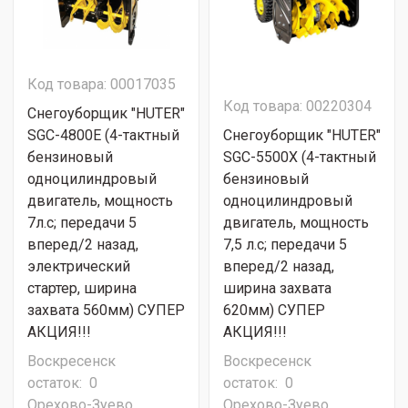
Код товара: 00017035
Код товара: 00220304
Снегоуборщик "HUTER"
SGC-4800E (4-тактный
Снегоуборщик "HUTER"
бензиновый
SGC-5500X (4-тактный
одноцилиндровый
бензиновый
двигатель, мощность
одноцилиндровый
7л.с; передачи 5
двигатель, мощность
вперед/2 назад,
7,5 л.с; передачи 5
электрический
вперед/2 назад,
стартер, ширина
ширина захвата
захвата 560мм) СУПЕР
620мм) СУПЕР
АКЦИЯ!!!
АКЦИЯ!!!
Воскресенск
Воскресенск
остаток:
0
остаток:
0
Орехово-Зуево
Орехово-Зуево