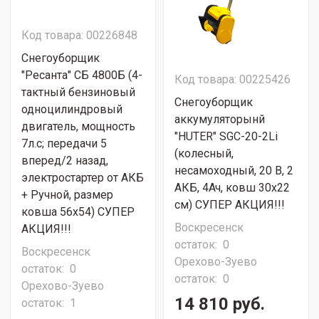
Код товара: 00226848
Снегоуборщик
"Ресанта" СБ 4800Б (4-
Код товара: 00225426
тактный бензиновый
Снегоуборщик
одноцилиндровый
аккумуляторынй
двигатель, мощность
"HUTER" SGC-20-2Li
7л.с; передачи 5
(колесный,
вперед/2 назад,
несамоходный, 20 В, 2
электростартер от АКБ
АКБ, 4Ач, ковш 30x22
+ Ручной, размер
см) СУПЕР АКЦИЯ!!!
ковша 56х54) СУПЕР
Воскресенск
АКЦИЯ!!!
остаток:
0
Воскресенск
Орехово-Зуево
остаток:
0
остаток:
0
Орехово-Зуево
14 810 руб.
остаток:
1