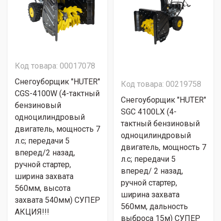
Код товара: 00017078
Снегоуборщик "HUTER"
Код товара: 00219758
CGS-4100W (4-тактный
Снегоуборщик "HUTER"
бензиновый
SGC 4100LX (4-
одноцилиндровый
тактный бензиновый
двигатель, мощность 7
одноцилиндровый
л.с; передачи 5
двигатель, мощность 7
вперед/2 назад,
л.с; передачи 5
ручной стартер,
вперед/ 2 назад,
ширина захвата
ручной стартер,
560мм, высота
ширина захвата
захвата 540мм) СУПЕР
560мм, дальность
АКЦИЯ!!!
выброса 15м) СУПЕР