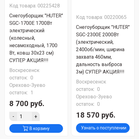
Код товара: 00225428
Снегоуборщик "HUTER"
Код товара: 00220065
SGC-1700E 1700Вт
Снегоуборщик "HUTER"
электрический
SGC-2300E 2000Вт
(колесный,
(электрический,
несамоходный, 1700
2400об/мин, ширина
Вт, ковш 30x23 см)
захвата 460мм,
СУПЕР АКЦИЯ!!!
дальность выброса
Воскресенск
3м) СУПЕР АКЦИЯ!!!
остаток:
0
Воскресенск
Орехово-Зуево
остаток:
0
остаток:
1
Орехово-Зуево
8 700 руб.
остаток:
0
18 570 руб.
-
+
Узнать о поступлении
В корзину