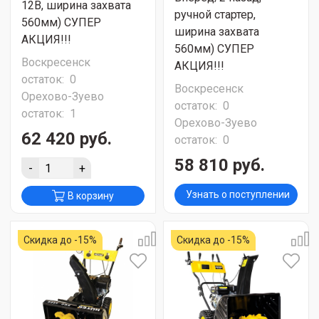
12В, ширина захвата
ручной стартер,
560мм) СУПЕР
ширина захвата
АКЦИЯ!!!
560мм) СУПЕР
Воскресенск
АКЦИЯ!!!
остаток:
0
Воскресенск
Орехово-Зуево
остаток:
0
остаток:
1
Орехово-Зуево
62 420 руб.
остаток:
0
58 810 руб.
-
+
Узнать о поступлении
В корзину
Скидка до -15%
Скидка до -15%