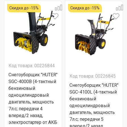
Скидка до -15%
Скидка до -15%
Код товара: 00226844
Снегоуборщик "HUTER"
Код товара: 00226845
SGC-4000B (4-тактный
Снегоуборщик "HUTER"
бензиновый
SGC-4100L (4-тактный
одноцилиндровый
бензиновый
двигатель, мощность
одноцилиндровый
7л.с; передачи 4
двигатель, мощность
вперед/2 назад,
7л.с; передачи 5
электростартер от АКБ
вперед/2 назад,