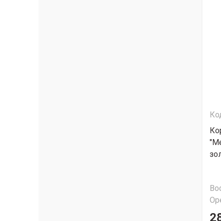
Ко
Ко
"М
зо
Во
Ор
2