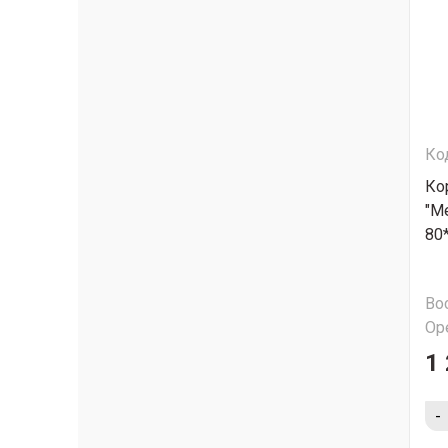
Ко
Ко
"М
80
Во
Ор
1 
-