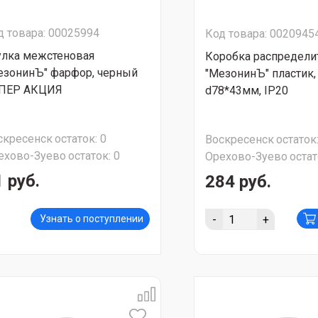
д товара: 00025994
Код товара: 0020945
улка межстеновая
Коробка распредели
езонинЪ" фарфор, черный
"МезонинЪ" пластик,
ПЕР АКЦИЯ
d78*43мм, IP20
скресенск
остаток:
0
Воскресенск
остаток
ехово-Зуево
остаток:
0
Орехово-Зуево
остат
 руб.
284 руб.
-
+
Узнать о поступлении