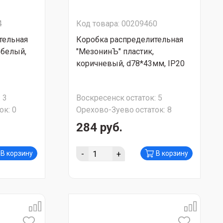
4
Код товара: 00209460
тельная
Коробка распределительная
 белый,
"МезонинЪ" пластик,
коричневый, d78*43мм, IP20
:
3
Воскресенск
остаток:
5
ок:
0
Орехово-Зуево
остаток:
8
284 руб.
-
+
В корзину
В корзину