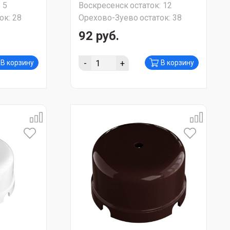
:
5
Воскресенск
остаток:
12
ок:
28
Орехово-Зуево
остаток:
38
92 руб.
-
+
В корзину
В корзину