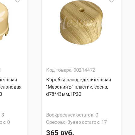
1
Код товара: 00214472
тельная
Коробка распределительная
 слоновая
"МезонинЪ" пластик, сосна,
0
d78*43мм, IP20
:
3
Воскресенск
остаток:
0
ок:
0
Орехово-Зуево
остаток:
17
365 руб.