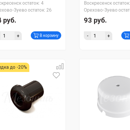
скресенск
остаток:
4
Воскресенск
остаток
ехово-Зуево
остаток:
26
Орехово-Зуево
остат
 руб.
93 руб.
+
-
+
В корзину
идка до -20%