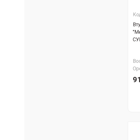
Ко
Вт
"М
СУ
Во
Ор
91