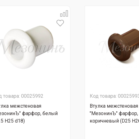
д товара: 00025992
Код товара: 0002599
улка межстеновая
Втулка межстеновая
езонинЪ" фарфор, белый
"МезонинЪ" фарфор,
25 H25 d18)
коричневый (D25 H2