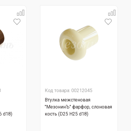
3
Код товара: 00212045
Втулка межстеновая
"МезонинЪ" фарфор, слоновая
6 d18)
кость (D25 H25 d18)