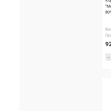
Ко
"М
80
Во
Ор
9
-