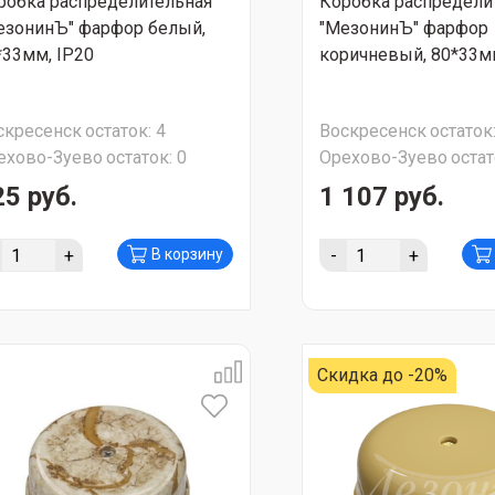
робка распределительная
Коробка распредели
езонинЪ" фарфор белый,
"МезонинЪ" фарфор
*33мм, IP20
коричневый, 80*33мм
скресенск
остаток:
4
Воскресенск
остаток
ехово-Зуево
остаток:
0
Орехово-Зуево
остат
25 руб.
1 107 руб.
+
-
+
В корзину
Скидка до -20%