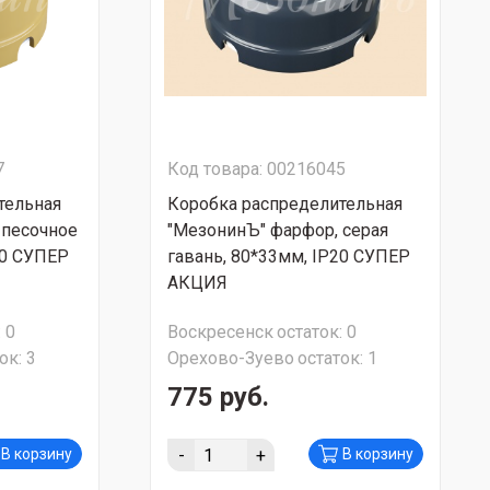
7
Код товара: 00216045
тельная
Коробка распределительная
 песочное
"МезонинЪ" фарфор, серая
20 СУПЕР
гавань, 80*33мм, IP20 СУПЕР
АКЦИЯ
:
0
Воскресенск
остаток:
0
ок:
3
Орехово-Зуево
остаток:
1
775 руб.
-
+
В корзину
В корзину