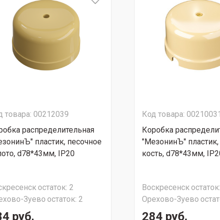
д товара: 00212039
Код товара: 0021003
робка распределительная
Коробка распредели
езонинЪ" пластик, песочное
"МезонинЪ" пластик,
лото, d78*43мм, IP20
кость, d78*43мм, IP2
скресенск
остаток:
2
Воскресенск
остаток
ехово-Зуево
остаток:
2
Орехово-Зуево
остат
84 руб.
284 руб.