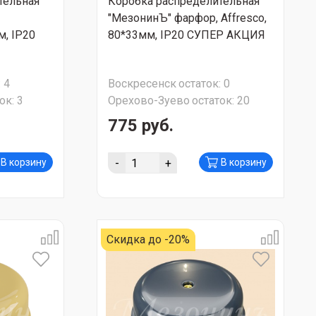
тельная
Коробка распределительная
"МезонинЪ" фарфор, Affresco,
, IP20
80*33мм, IP20 СУПЕР АКЦИЯ
:
4
Воскресенск
остаток:
0
ок:
3
Орехово-Зуево
остаток:
20
775 руб.
-
+
В корзину
В корзину
Скидка до -20%