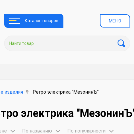
Каталог товаров
МЕНЮ
е изделия
Ретро электрика "МезонинЪ"
тро электрика "МезонинЪ
ене
По названию
По популярности