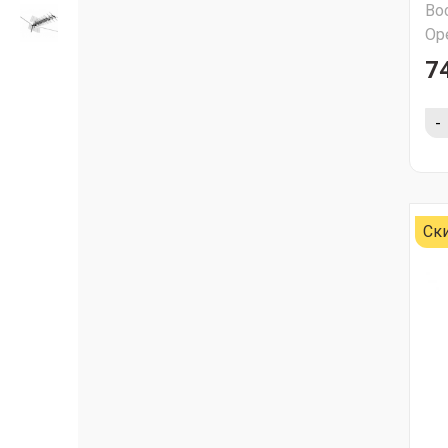
Во
Ор
74
-
Ск