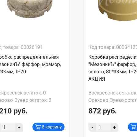
д товара: 00026191
Код товара: 0003412
робка распределительная
Коробка распредели
езонинЪ" фарфор, мрамор,
"МезонинЪ" фарфор,
*33мм, IP20
золото, 80*33мм, IP
АКЦИЯ
скресенск
остаток:
0
Воскресенск
остаток
ехово-Зуево
остаток:
2
Орехово-Зуево
остат
210 руб.
872 руб.
+
-
+
В корзину