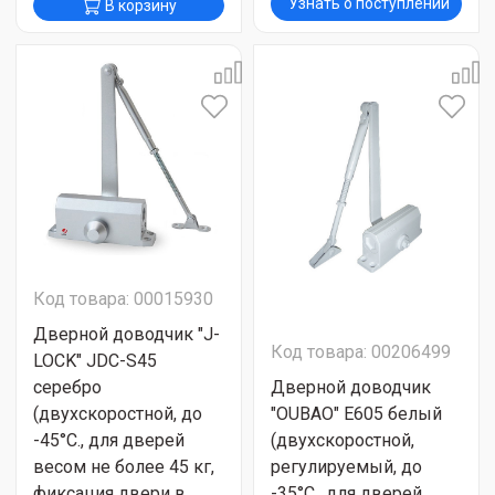
Узнать о поступлении
В корзину
Код товара: 00015930
Дверной доводчик "J-
Код товара: 00206499
LOCK" JDC-S45
серебро
Дверной доводчик
(двухскоростной, до
"OUBAO" E605 белый
-45°С., для дверей
(двухскоростной,
весом не более 45 кг,
регулируемый, до
фиксация двери в
-35°С., для дверей