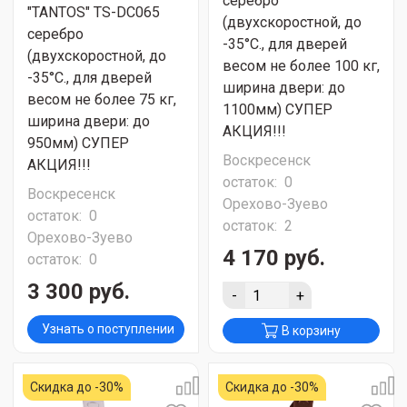
серебро
"TANTOS" TS-DC065
(двухскоростной, до
серебро
-35°С., для дверей
(двухскоростной, до
весом не более 100 кг,
-35°С., для дверей
ширина двери: до
весом не более 75 кг,
1100мм) СУПЕР
ширина двери: до
АКЦИЯ!!!
950мм) СУПЕР
Воскресенск
АКЦИЯ!!!
остаток:
0
Воскресенск
Орехово-Зуево
остаток:
0
остаток:
2
Орехово-Зуево
4 170 руб.
остаток:
0
3 300 руб.
-
+
Узнать о поступлении
В корзину
Скидка до -30%
Скидка до -30%