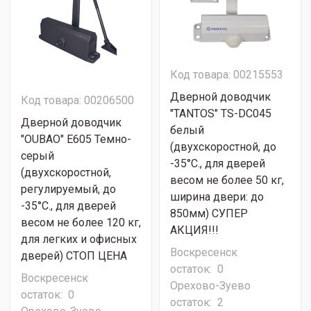
Код товара: 00215553
Дверной доводчик
Код товара: 00206500
"TANTOS" TS-DC045
Дверной доводчик
белый
"OUBAO" E605 Темно-
(двухскоростной, до
серый
-35°С., для дверей
(двухскоростной,
весом не более 50 кг,
регулируемый, до
ширина двери: до
-35°С., для дверей
850мм) СУПЕР
весом не более 120 кг,
АКЦИЯ!!!
для легких и офисных
Воскресенск
дверей) СТОП ЦЕНА
остаток:
0
Воскресенск
Орехово-Зуево
остаток:
0
остаток:
2