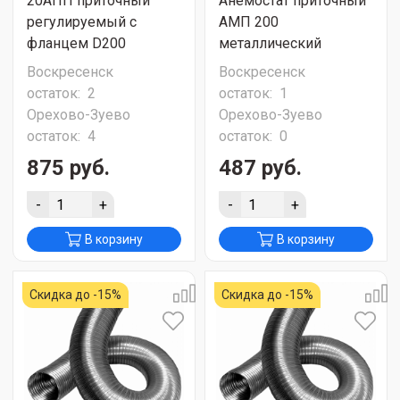
20АПП приточный
Анемостат приточный
регулируемый с
АМП 200
фланцем D200
металлический
Воскресенск
Воскресенск
остаток:
2
остаток:
1
Орехово-Зуево
Орехово-Зуево
остаток:
4
остаток:
0
875 руб.
487 руб.
-
+
-
+
В корзину
В корзину
Скидка до -15%
Скидка до -15%