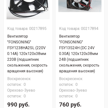
Код товара: 00217895
Код товара: 00217894
Вентилятор
Вентилятор
"FONSONING"
"FONSONING"
FSY1238HA2SL (220V
FSY13S24H (DC 24V
0.14A) 120х120х38мм
0.30A) 120х120х38мм
220В (подшипник
24В (подшипник
скольжения, скорость
скольжения, скорость
вращения высокая)
вращения высокая)
Воскресенск
Воскресенск
остаток:
0
остаток:
0
Орехово-Зуево
Орехово-Зуево
остаток:
0
остаток:
0
990 руб.
760 руб.