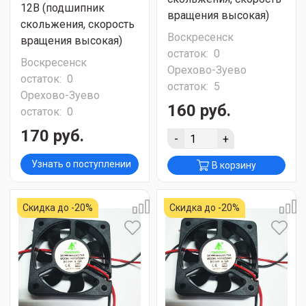
12В (подшипник
вращения высокая)
скольжения, скорость
Воскресенск
вращения высокая)
остаток:
0
Воскресенск
Орехово-Зуево
остаток:
0
остаток:
5
Орехово-Зуево
160 руб.
остаток:
0
170 руб.
-
+
Узнать о поступлении
В корзину
Скидка до -20%
Скидка до -20%