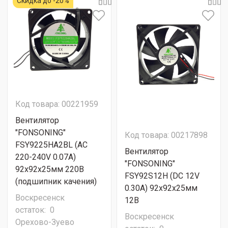
Скидка до -20%
Код товара: 00221959
Вентилятор
"FONSONING"
Код товара: 00217898
FSY9225HA2BL (AC
Вентилятор
220-240V 0.07A)
"FONSONING"
92х92х25мм 220В
FSY92S12H (DC 12V
(подшипник качения)
0.30A) 92х92х25мм
Воскресенск
12В
остаток:
0
Воскресенск
Орехово-Зуево