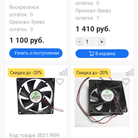
остаток:
0
Воскресенск
Орехово-Зуево
остаток:
0
остаток:
7
Орехово-Зуево
1 410 руб.
остаток:
0
1 100 руб.
-
+
Узнать о поступлении
В корзину
Скидка до -20%
Скидка до -20%
Код товара: 00217899