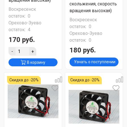
вращения высокая)
скольжения, скорость
Воскресенск
вращения высокая)
остаток:
0
Воскресенск
Орехово-Зуево
остаток:
0
остаток:
4
Орехово-Зуево
170 руб.
остаток:
0
180 руб.
-
+
Узнать о поступлении
В корзину
Скидка до -20%
Скидка до -20%