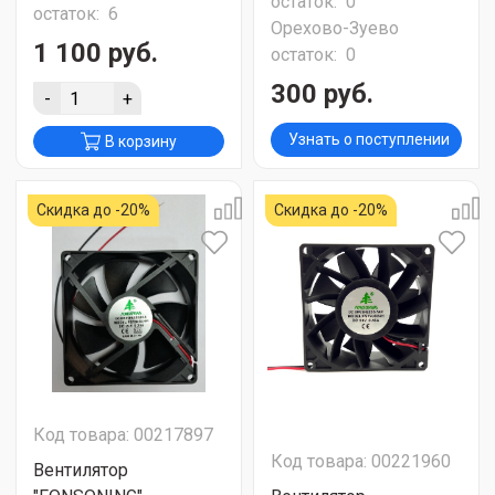
остаток:
0
остаток:
6
Орехово-Зуево
1 100 руб.
остаток:
0
300 руб.
-
+
Узнать о поступлении
В корзину
Скидка до -20%
Скидка до -20%
Код товара: 00217897
Код товара: 00221960
Вентилятор