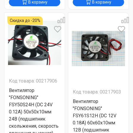
В корзину
В корзину
Скидка до -20%
Код товара: 00217906
Вентилятор
Код товара: 00217903
"FONSONING"
Вентилятор
FSY50S24H (DC 24V
"FONSONING"
0.12A) 50х50х10мм
FSY61S12H (DC 12V
24В (подшипник
0.18A) 60х60х10мм
скольжения, скорость
12В (подшипник