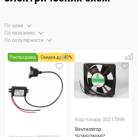
По цене
По названию
По популярности
Распродажа
Скидка до -40%
Код товара: 00217896
Вентилятор
"FONSONING"