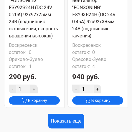
"FONSONING"
Вентилятор
FSY92S24H (DC 24V
"FONSONING"
0.20A) 92х92х25мм
FSY93B24H (DC 24V
24В (подшипник
0.45A) 92х92х38мм
скольжения, скорость
24В (подшипник
вращения высокая)
качения)
Воскресенск
Воскресенск
остаток:
0
остаток:
0
Орехово-Зуево
Орехово-Зуево
остаток:
1
остаток:
4
290 руб.
940 руб.
-
+
-
+
В корзину
В корзину
Показать еще