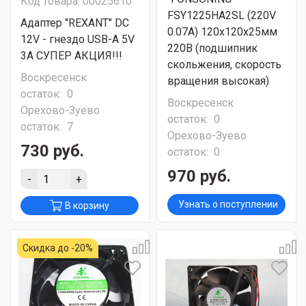
Код товара: 00025610
FSY1225HA2SL (220V
Адаптер "REXANT" DC
0.07A) 120х120х25мм
12V - гнездо USB-A 5V
220В (подшипник
3A СУПЕР АКЦИЯ!!!
скольжения, скорость
Воскресенск
вращения высокая)
остаток:
0
Воскресенск
Орехово-Зуево
остаток:
0
остаток:
7
Орехово-Зуево
730 руб.
остаток:
0
970 руб.
-
+
Узнать о поступлении
В корзину
Скидка до -20%