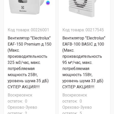
Код товара: 00226001
Код товара: 00217545
Вентилятор "Electrolux"
Вентилятор "Electrolux"
EAF-150 Premium д.150
EAFB-100 BASIC д.100
(Макс.
(Макс.
производительность
производительность
325 м3/час, макс.
95 м³/час, макс.
потребляемая
потребляемая
мощность 25Вт,
мощность 15Вт,
уровень шума 35 дБ)
уровень шума 33 дБ)
СУПЕР АКЦИЯ!!!
СУПЕР АКЦИЯ!!!
Воскресенск
Воскресенск
остаток:
0
остаток:
0
Орехово-Зуево
Орехово-Зуево
остаток:
2
остаток:
5