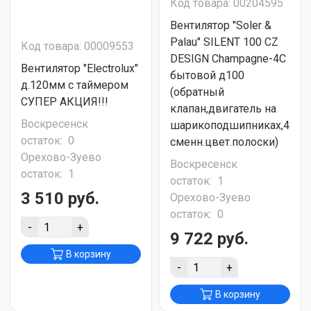
Код товара: 00204595
Вентилятор "Soler &
Palau" SILENT 100 CZ
Код товара: 00009553
DESIGN Champagne-4C
Вентилятор "Electrolux"
бытовой д100
д.120мм c таймером
(обратный
СУПЕР АКЦИЯ!!!
клапан,двигатель на
Воскресенск
шарикоподшипниках,4
остаток:
0
сменн.цвет.полоски)
Орехово-Зуево
Воскресенск
остаток:
1
остаток:
1
3 510 руб.
Орехово-Зуево
остаток:
0
-
+
9 722 руб.
В корзину
-
+
В корзину