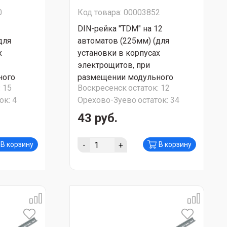
0
Код товара: 00003852
DIN-рейка "TDM" на 12
для
автоматов (225мм) (для
х
установки в корпусах
электрощитов, при
ного
размещении модульного
:
15
Воскресенск
остаток:
12
оборудования)
ок:
4
Орехово-Зуево
остаток:
34
43 руб.
-
+
В корзину
В корзину