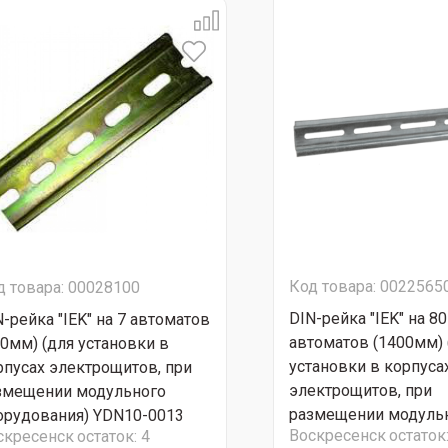
Код товара: 0022565
д товара: 00028100
DIN-рейка "IEK" на 80
N-рейка "IEK" на 7 автоматов
автоматов (1400мм) 
30мм) (для установки в
установки в корпуса
рпусах электрощитов, при
электрощитов, при
змещении модульного
размещении модуль
орудования) YDN10-0013
Воскресенск
остаток
скресенск
остаток:
4
оборудования) YDN1