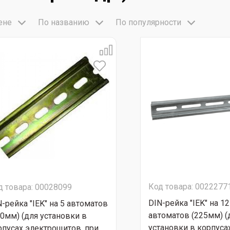
ене
По названию
По популярности
Код товара: 0022277
д товара: 00028099
DIN-рейка "IEK" на 12
N-рейка "IEK" на 5 автоматов
автоматов (225мм) (
00мм) (для установки в
установки в корпуса
рпусах электрощитов, при