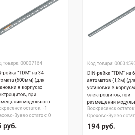
д товара: 00007164
Код товара: 0003459
N-рейка "TDM" на 34
DIN-рейка "TDM" на 
томата (600мм) (для
автоматов (1,2м) (дл
тановки в корпусах
установки в корпуса
ектрощитов, при
электрощитов, при
змещении модульного
размещении модуль
скресенск
остаток:
-1
Воскресенск
остаток
орудования)
оборудования)
ехово-Зуево
остаток:
0
Орехово-Зуево
остат
 руб.
194 руб.