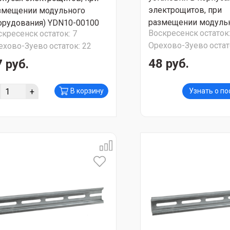
электрощитов, при
змещении модульного
размещении модуль
орудования) YDN10-00100
Воскресенск
остаток
скресенск
остаток:
7
оборудования) YDN1
Орехово-Зуево
остат
ехово-Зуево
остаток:
22
48 руб.
 руб.
+
В корзину
Узнать о п