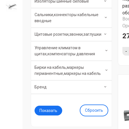
Изоляторы шинные силовые
ра
об
Сальники,коннекторы кабельные
Во
вводные
Ор
Щитовые розетки,звонки,заглушки
27
Управление климатом в
-
щитах,компенсаторы давления
Бирки на кабель,маркеры
перманентные,маркеры на кабель
Бренд
Сбросить