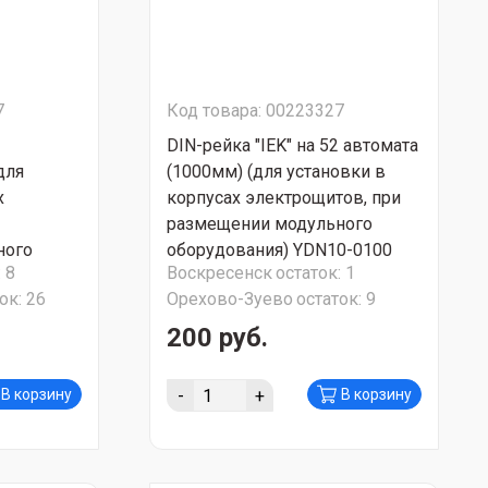
7
Код товара: 00223327
DIN-рейка "IEK" на 52 автомата
для
(1000мм) (для установки в
х
корпусах электрощитов, при
размещении модульного
ного
оборудования) YDN10-0100
:
8
Воскресенск
остаток:
1
0-0060
ок:
26
Орехово-Зуево
остаток:
9
200 руб.
-
+
В корзину
В корзину