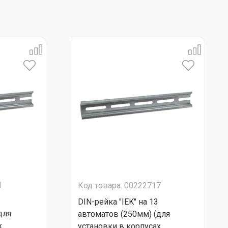
1
Код товара: 00222717
DIN-рейка "IEK" на 13
для
автоматов (250мм) (для
х
установки в корпусах