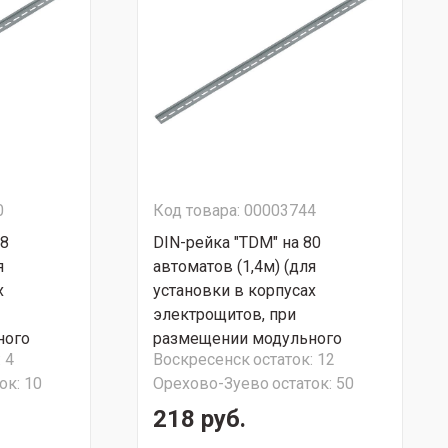
0
Код товара: 00003744
68
DIN-рейка "TDM" на 80
я
автоматов (1,4м) (для
х
установки в корпусах
электрощитов, при
ного
размещении модульного
:
4
Воскресенск
остаток:
12
оборудования)
ок:
10
Орехово-Зуево
остаток:
50
218 руб.