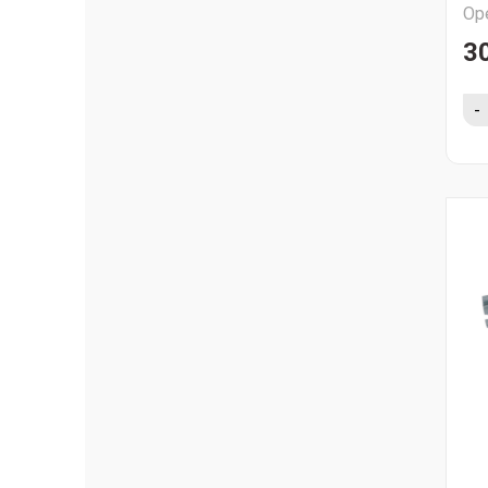
Ор
30
-