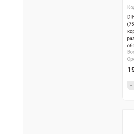
Ко
DI
(7
ко
ра
об
Во
Ор
19
-