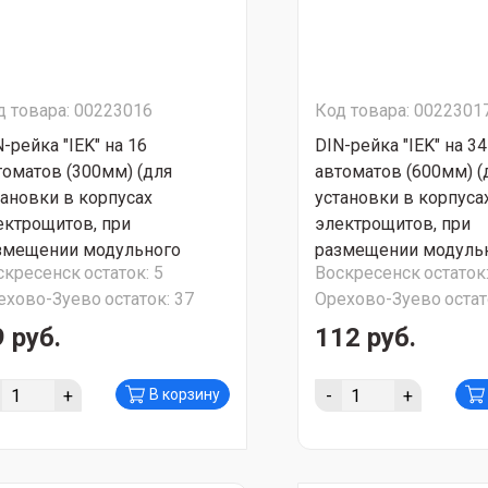
д товара: 00223016
Код товара: 0022301
-рейка "IEK" на 16
DIN-рейка "IEK" на 34
томатов (300мм) (для
автоматов (600мм) (
тановки в корпусах
установки в корпуса
ектрощитов, при
электрощитов, при
змещении модульного
размещении модуль
скресенск
остаток:
5
Воскресенск
остаток
орудования) YDN10-0030
оборудования) YDN1
ехово-Зуево
остаток:
37
Орехово-Зуево
остат
 руб.
112 руб.
+
-
+
В корзину