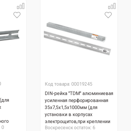
0
Код товара: 00019245
DIN-рейка "TDM" алюминиевая
(для
усиленная перфорированная
х
35х7,5х1,5х1000мм (для
установки в корпусах
ного
электрощитов,при креплении
:
0
Воскресенск
остаток:
6
0-0140
модульного оборудования)