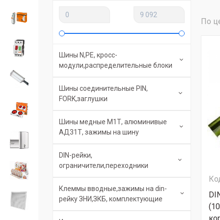
По ц
Шины N,PE, кросс-
модули,распределительные блоки
Шины соединительные PIN,
FORK,заглушки
Шины медные М1Т, алюминивые
АД31Т, зажимы на шину
DIN-рейки,
ограничители,переходники
Ко
Клеммы вводные,зажимы на din-
DI
рейку ЗНИ,ЗКБ, комплектующие
(1
ко