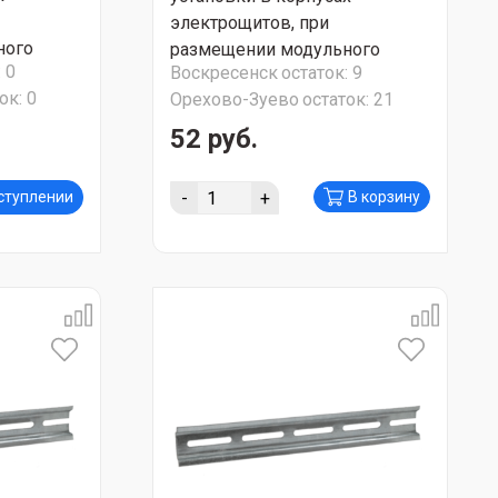
электрощитов, при
ного
размещении модульного
:
0
Воскресенск
остаток:
9
0-0022
оборудования) YDN10-0025
ок:
0
Орехово-Зуево
остаток:
21
52 руб.
-
+
оступлении
В корзину