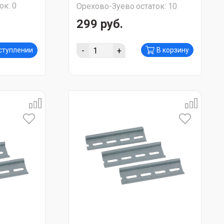
ок:
0
Орехово-Зуево
остаток:
10
299 руб.
-
+
оступлении
В корзину