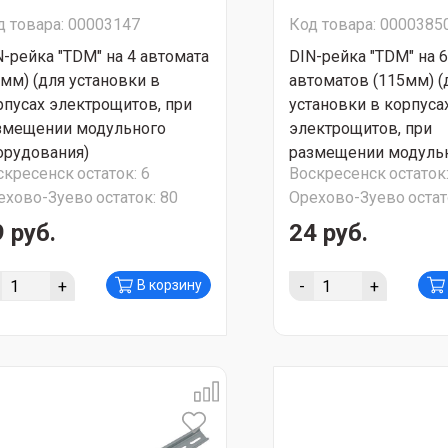
д товара: 00003147
Код товара: 0000385
N-рейка "TDM" на 4 автомата
DIN-рейка "TDM" на 6
5мм) (для установки в
автоматов (115мм) (
рпусах электрощитов, при
установки в корпуса
змещении модульного
электрощитов, при
орудования)
размещении модуль
скресенск
остаток:
6
Воскресенск
остаток
оборудования)
ехово-Зуево
остаток:
80
Орехово-Зуево
остат
 руб.
24 руб.
+
-
+
В корзину