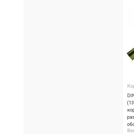
Ко
DI
(1
ко
ра
об
Во