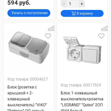
594 руб.
-
+
Узнать о поступлении
В корзину
Код товара: 00004627
Код товара: 00017529
Блок (розетка с
крышкой + 2-
Блок 1-клавишный
клавишный
выключатель+розетка
выключатель) "VIKO"
"LEGRAND" "Quteo" 2ОП
"Palmiye" ОП серый
IP44 белый