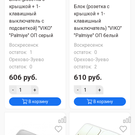
крышкой + 1-
Блок (розетка с
клавишный
крышкой + 1-
выключатель с
клавишный
подсветкой) "VIKO"
выключатель) "VIKO"
"Palmiye" ОП серый
"Palmiye" ОП белый
Воскресенск
Воскресенск
остаток:
1
остаток:
0
Орехово-Зуево
Орехово-Зуево
остаток:
0
остаток:
2
606 руб.
610 руб.
-
+
-
+
В корзину
В корзину