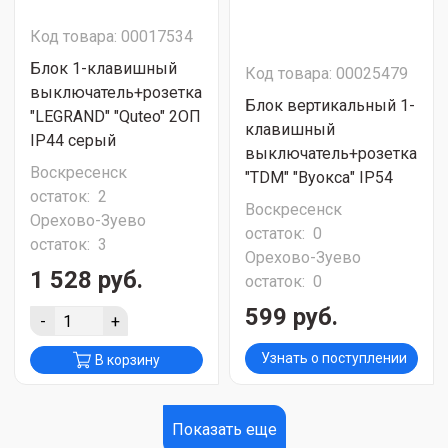
Код товара: 00017534
Блок 1-клавишный
Код товара: 00025479
выключатель+розетка
Блок вертикальный 1-
"LEGRAND" "Quteo" 2ОП
клавишный
IP44 серый
выключатель+розетка
Воскресенск
"ТDМ" "Вуокса" IP54
остаток:
2
Воскресенск
Орехово-Зуево
остаток:
0
остаток:
3
Орехово-Зуево
1 528 руб.
остаток:
0
599 руб.
-
+
Узнать о поступлении
В корзину
Показать еще