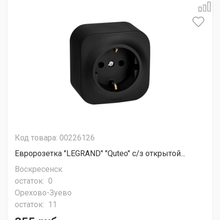
Код товара: 00226126
Евророзетка "LEGRAND" "Quteo" с/з открытой...
Воскресенск
остаток:
0
Орехово-Зуево
остаток:
11