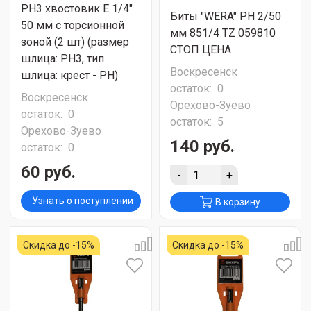
PH3 хвостовик E 1/4"
Биты "WERA" РН 2/50
50 мм с торсионной
мм 851/4 TZ 059810
зоной (2 шт) (размер
СТОП ЦЕНА
шлица: PH3, тип
Воскресенск
шлица: крест - PH)
остаток:
0
Воскресенск
Орехово-Зуево
остаток:
0
остаток:
5
Орехово-Зуево
140 руб.
остаток:
0
60 руб.
-
+
Узнать о поступлении
В корзину
Скидка до -15%
Скидка до -15%