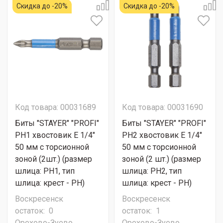
Скидка до -20%
Скидка до -20%
Код товара: 00031689
Код товара: 00031690
Биты "STAYER" "PROFI"
Биты "STAYER" "PROFI"
PH1 хвостовик E 1/4"
PH2 хвостовик E 1/4"
50 мм с торсионной
50 мм с торсионной
зоной (2шт.) (размер
зоной (2 шт.) (размер
шлица: PH1, тип
шлица: PH2, тип
шлица: крест - PH)
шлица: крест - PH)
Воскресенск
Воскресенск
остаток:
0
остаток:
1
Орехово-Зуево
Орехово-Зуево