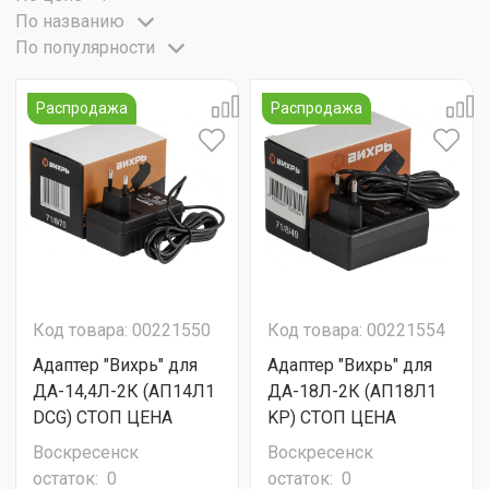
По названию
По популярности
Распродажа
Распродажа
Код товара: 00221550
Код товара: 00221554
Адаптер "Вихрь" для
Адаптер "Вихрь" для
ДА-14,4Л-2К (АП14Л1
ДА-18Л-2К (АП18Л1
DCG) СТОП ЦЕНА
KP) СТОП ЦЕНА
Воскресенск
Воскресенск
остаток:
0
остаток:
0