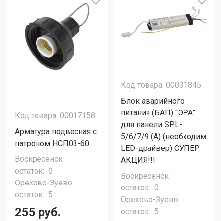
Код товара: 00031845
Блок аварийного
питания (БАП) "ЭРА"
Код товара: 00017158
для панели SPL-
Арматура подвесная с
5/6/7/9 (A) (необходим
патроном НСП03-60
LED-драйвер) СУПЕР
Воскресенск
АКЦИЯ!!!
остаток:
0
Воскресенск
Орехово-Зуево
остаток:
0
остаток:
5
Орехово-Зуево
255 руб.
остаток:
5