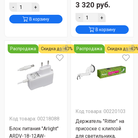
3 320 руб.
-
+
-
+
В корзину
В корзину
Распродажа
Скидка до -40%
Распродажа
Скидка до -40
Код товара: 00220103
Код товара: 00218088
Держатель "Ritter" на
Блок питания "Arlight"
присоске с клипсой
ARDV-18-12AW-
для светильника,