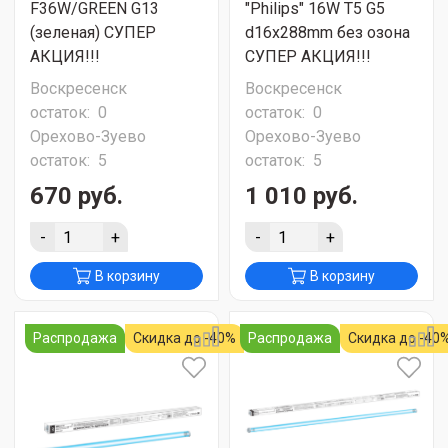
F36W/GREEN G13
"Philips" 16W T5 G5
(зеленая) СУПЕР
d16x288mm без озона
АКЦИЯ!!!
СУПЕР АКЦИЯ!!!
Воскресенск
Воскресенск
остаток:
0
остаток:
0
Орехово-Зуево
Орехово-Зуево
остаток:
5
остаток:
5
670 руб.
1 010 руб.
-
+
-
+
В корзину
В корзину
Распродажа
Скидка до -40%
Распродажа
Скидка до -40