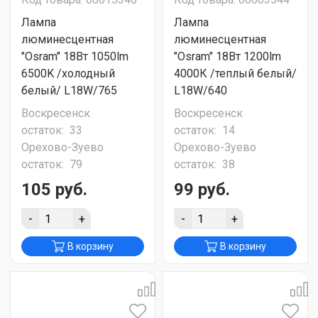
Лампа
Лампа
люминесцентная
люминесцентная
"Osram" 18Вт 1050lm
"Osram" 18Вт 1200lm
6500K /холодный
4000К /теплый белый/
белый/ L18W/765
L18W/640
Воскресенск
Воскресенск
остаток:
33
остаток:
14
Орехово-Зуево
Орехово-Зуево
остаток:
79
остаток:
38
105 руб.
99 руб.
-
+
-
+
В корзину
В корзину