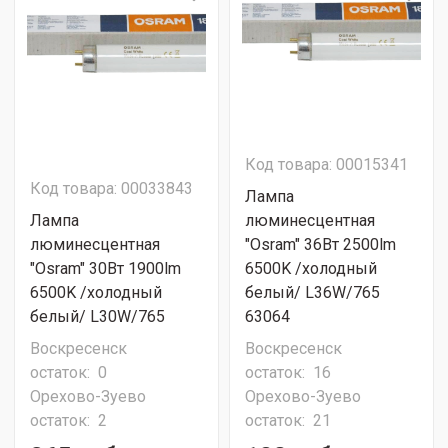
Код товара: 00015341
Код товара: 00033843
Лампа
Лампа
люминесцентная
люминесцентная
"Osram" 36Вт 2500lm
"Osram" 30Вт 1900lm
6500K /холодный
6500K /холодный
белый/ L36W/765
белый/ L30W/765
63064
Воскресенск
Воскресенск
остаток:
0
остаток:
16
Орехово-Зуево
Орехово-Зуево
остаток:
2
остаток:
21