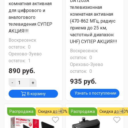
DA1203A
комнатная активная
телевизионная
для цифрового и
комнатная активная
аналогового
(470-862 МГц, радиус
телевидения СУПЕР
приема до 25 км,
АКЦИЯ!!!
частотный диапазон:
Воскресенск
UHF) СУПЕР АКЦИЯ!!!
остаток:
0
Воскресенск
Орехово-Зуево
остаток:
0
остаток:
1
Орехово-Зуево
890 руб.
остаток:
0
935 руб.
-
+
Узнать о поступлении
В корзину
Распродажа
Скидка до -40%
Распродажа
Скидка до -40