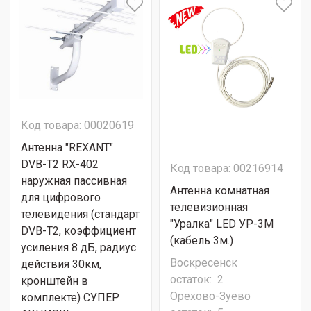
Код товара: 00020619
Антенна "REXANT"
DVB-T2 RX-402
Код товара: 00216914
наружная пассивная
Антенна комнатная
для цифрового
телевизионная
телевидения (стандарт
"Уралка" LED УР-3М
DVB-T2, коэффициент
(кабель 3м.)
усиления 8 дБ, радиус
Воскресенск
действия 30км,
остаток:
2
кронштейн в
Орехово-Зуево
комплекте) СУПЕР