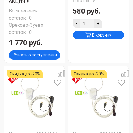
остаток:
5
АКЦИЯ!!!
580 руб.
Воскресенск
остаток:
0
-
+
Орехово-Зуево
остаток:
0
В корзину
1 770 руб.
Узнать о поступлении
Скидка до -20%
Скидка до -20%