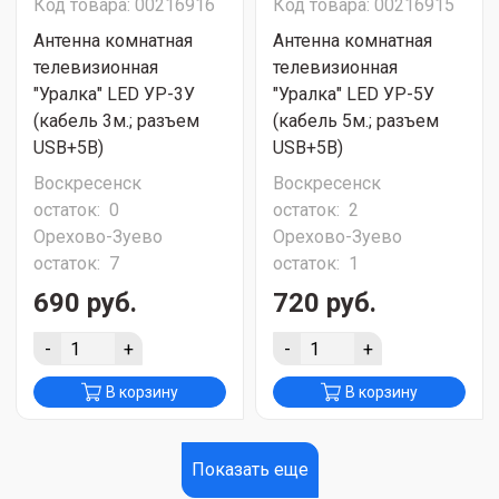
Код товара: 00216916
Код товара: 00216915
Антенна комнатная
Антенна комнатная
телевизионная
телевизионная
"Уралка" LED УР-3У
"Уралка" LED УР-5У
(кабель 3м.; разъем
(кабель 5м.; разъем
USB+5В)
USB+5В)
Воскресенск
Воскресенск
остаток:
0
остаток:
2
Орехово-Зуево
Орехово-Зуево
остаток:
7
остаток:
1
690 руб.
720 руб.
-
+
-
+
В корзину
В корзину
Показать еще