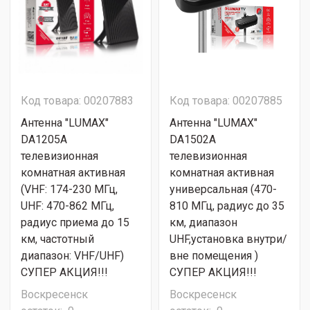
Код товара: 00207883
Код товара: 00207885
Антенна "LUMAX"
Антенна "LUMAX"
DA1205A
DA1502A
телевизионная
телевизионная
комнатная активная
комнатная активная
(VHF: 174-230 МГц,
универсальная (470-
UHF: 470-862 МГц,
810 МГц, радиус до 35
радиус приема до 15
км, диапазон
км, частотный
UHF,установка внутри/
диапазон: VHF/UHF)
вне помещения )
СУПЕР АКЦИЯ!!!
СУПЕР АКЦИЯ!!!
Воскресенск
Воскресенск