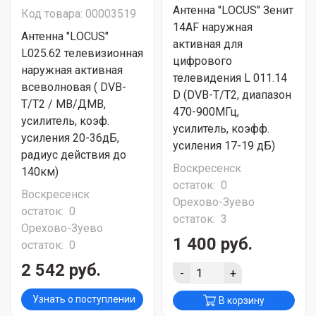
Антенна "LОСUS" Зенит
Код товара: 00003519
14AF наружная
Антенна "LОСUS"
активная для
L025.62 телевизионная
цифрового
наружная активная
телевидения L 011.14
всеволновая ( DVB-
D (DVB-T/T2, диапазон
T/T2 / МВ/ДМВ,
470-900МГц,
усилитель, коэф.
усилитель, коэфф.
усиления 20-36дБ,
усиления 17-19 дБ)
радиус действия до
Воскресенск
140км)
остаток:
0
Воскресенск
Орехово-Зуево
остаток:
0
остаток:
3
Орехово-Зуево
1 400 руб.
остаток:
0
2 542 руб.
-
+
Узнать о поступлении
В корзину