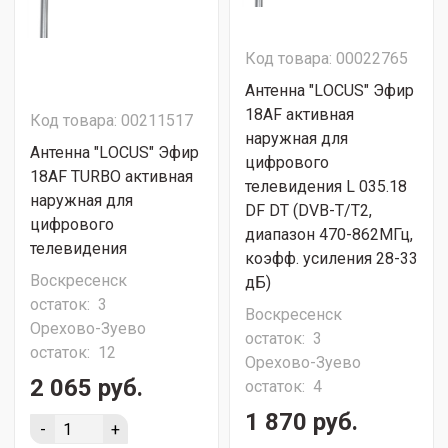
Код товара: 00022765
Антенна "LОСUS" Эфир
18АF активная
Код товара: 00211517
наружная для
Антенна "LОСUS" Эфир
цифрового
18АF TURBO активная
телевидения L 035.18
наружная для
DF DT (DVB-T/T2,
цифрового
диапазон 470-862МГц,
телевидения
коэфф. усиления 28-33
Воскресенск
дБ)
остаток:
3
Воскресенск
Орехово-Зуево
остаток:
3
остаток:
12
Орехово-Зуево
2 065 руб.
остаток:
4
1 870 руб.
-
+