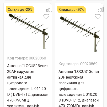
Скидка до -20%
Скидка до -20%
Код товара: 00020868
Код товара: 00020869
Антенна "LОСUS" Зенит
20AF наружная
Антенна "LОСUS" Зенит
активная для
20F наружная
цифрового
пассивная для
телевидения L 011.20
цифрового
D ( DVB-T/T2, диапазон
телевидения L 010.20
470-790МГц,
D (DVB-T/T2, диапазон
усилитель, коэфф.
470-790МГц, коэфф.