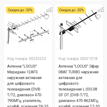
Скидка до -20%
Скидка до -20%
Код товара: 00226253
Код товара: 00021018
Антенна "LОСUS"
Антенна "LОСUS" Эфир
Меридиан 12AFS
08АF TURBO наружная
наружная активная
активная для
для цифрового
цифрового
телевидения (DVB-
телевидения L 035.08
T/T2, диапазон 470-
DF DT (DVB-T/T2,
790МГц, усилитель,
диапазон 470-862МГц,
коэфф. усиления 29-35
коэфф. усиления 27-30