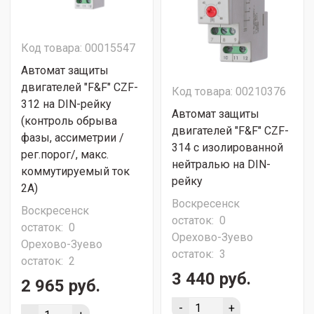
Код товара: 00015547
Автомат защиты
двигателей "F&F" CZF-
Код товара: 00210376
312 на DIN-рейку
Автомат защиты
(контроль обрыва
двигателей "F&F" CZF-
фазы, ассиметрии /
314 с изолированной
рег.порог/, макс.
нейтралью на DIN-
коммутируемый ток
рейку
2А)
Воскресенск
Воскресенск
остаток:
0
остаток:
0
Орехово-Зуево
Орехово-Зуево
остаток:
3
остаток:
2
3 440 руб.
2 965 руб.
-
+