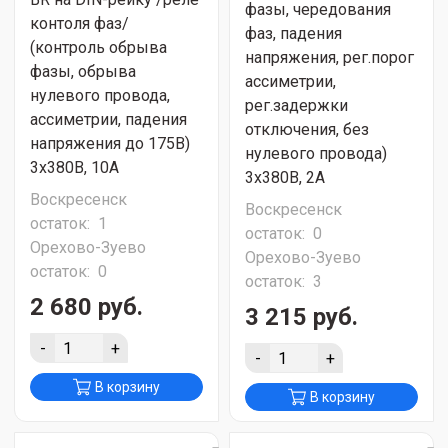
фазы, чередования
контоля фаз/
фаз, падения
(контроль обрыва
напряжения, рег.порог
фазы, обрыва
ассиметрии,
нулевого провода,
рег.задержки
ассиметрии, падения
отключения, без
напряжения до 175В)
нулевого провода)
3х380В, 10А
3х380В, 2А
Воскресенск
Воскресенск
остаток:
1
остаток:
0
Орехово-Зуево
Орехово-Зуево
остаток:
0
остаток:
3
2 680 руб.
3 215 руб.
-
+
-
+
В корзину
В корзину