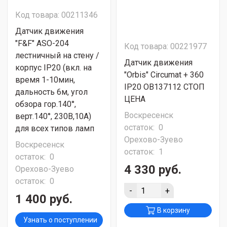
Код товара: 00211346
Датчик движения
"F&F" ASO-204
Код товара: 00221977
лестничный на стену /
Датчик движения
корпус IP20 (вкл. на
"Orbis" Circumat + 360
время 1-10мин,
IP20 OB137112 СТОП
дальность 6м, угол
ЦЕНА
обзора гор.140°,
Воскресенск
верт.140°, 230В,10А)
остаток:
0
для всех типов ламп
Орехово-Зуево
Воскресенск
остаток:
1
остаток:
0
4 330 руб.
Орехово-Зуево
остаток:
0
-
+
1 400 руб.
В корзину
Узнать о поступлении