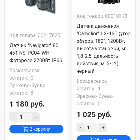
Код товара: 00010373
Датчик движения
"Camelion" LX-16C (угол
Код товара: 00217825
обзора: 180°, 1200Вт,
Датчик "Navigator" 80
высота установки, м:
451 NS-PC04-WH
1,8-2,5, дальность
Фотореле 2200Вт IP66
действия, м: 5-12)
Воскресенск
черный
остаток:
0
Воскресенск
Орехово-Зуево
остаток:
1
остаток:
8
Орехово-Зуево
1 180 руб.
остаток:
5
1 025 руб.
-
+
-
+
В корзину
В корзину