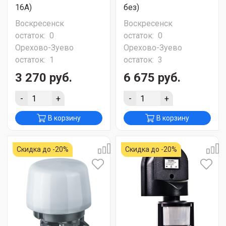
16А)
без)
Воскресенск
Воскресенск
остаток:
0
остаток:
0
Орехово-Зуево
Орехово-Зуево
остаток:
1
остаток:
3
3 270 руб.
6 675 руб.
-
+
-
+
В корзину
В корзину
Скидка до -20%
Скидка до -20%