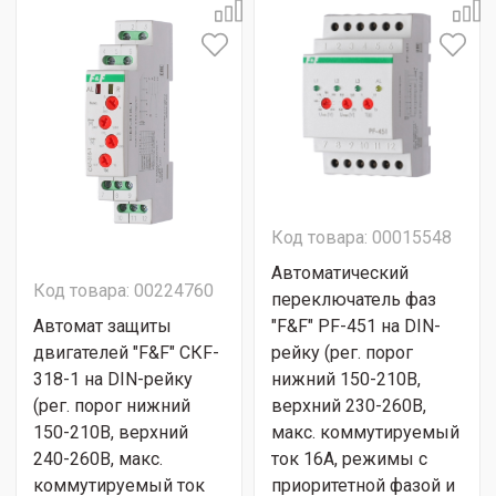
Код товара: 00015548
Автоматический
Код товара: 00224760
переключатель фаз
Автомат защиты
"F&F" PF-451 на DIN-
двигателей "F&F" CКF-
рейку (рег. порог
318-1 на DIN-рейку
нижний 150-210В,
(рег. порог нижний
верхний 230-260В,
150-210В, верхний
макс. коммутируемый
240-260В, макс.
ток 16А, режимы с
коммутируемый ток
приоритетной фазой и