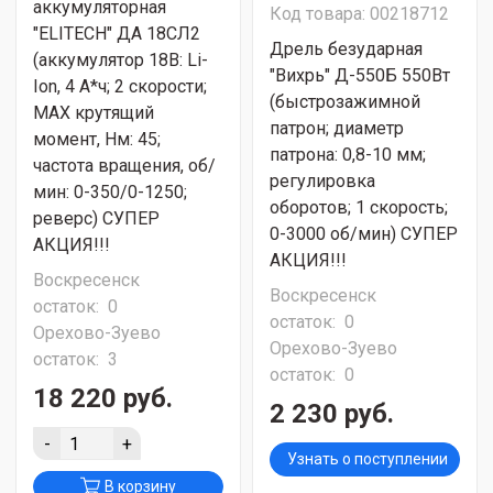
аккумуляторная
Код товара: 00218712
"ELITECH" ДА 18СЛ2
Дрель безударная
(аккумулятор 18В: Li-
"Вихрь" Д-550Б 550Вт
Ion, 4 А*ч; 2 скорости;
(быстрозажимной
МАХ крутящий
патрон; диаметр
момент, Нм: 45;
патрона: 0,8-10 мм;
частота вращения, об/
регулировка
мин: 0-350/0-1250;
оборотов; 1 скорость;
реверс) СУПЕР
0-3000 об/мин) СУПЕР
АКЦИЯ!!!
АКЦИЯ!!!
Воскресенск
Воскресенск
остаток:
0
остаток:
0
Орехово-Зуево
Орехово-Зуево
остаток:
3
остаток:
0
18 220 руб.
2 230 руб.
-
+
Узнать о поступлении
В корзину