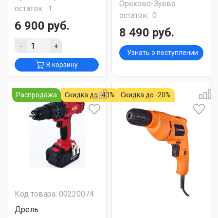
Орехово-Зуево
остаток:
1
остаток:
0
6 900 руб.
8 490 руб.
-
+
Узнать о поступлении
В корзину
Распродажа
Скидка до -40%
Скидка до -20%
Код товара: 00220074
Дрель