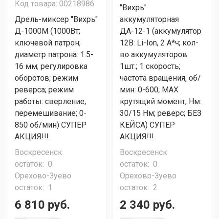
Код товара: 00218986
"Вихрь"
Дрель-миксер "Вихрь"
аккумуляторная
Д-1000М (1000Вт;
ДА-12-1 (аккумулятор
ключевой патрон;
12В: Li-Ion, 2 А*ч; кол-
диаметр патрона: 1.5-
во аккумуляторов:
16 мм; регулировка
1шт.; 1 скорость;
оборотов; режим
частота вращения, об/
реверса; режим
мин: 0-600; МАХ
работы: сверление,
крутящий момент, Нм:
перемешивание; 0-
30/15 Нм; реверс; БЕЗ
850 об/мин) СУПЕР
КЕЙСА) СУПЕР
АКЦИЯ!!!
АКЦИЯ!!!
Воскресенск
Воскресенск
остаток:
0
остаток:
0
Орехово-Зуево
Орехово-Зуево
остаток:
1
остаток:
2
6 810 руб.
2 340 руб.