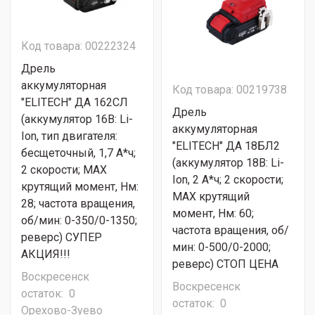
Код товара: 00222324
Дрель
аккумуляторная
Код товара: 00219738
"ELITECH" ДА 162СЛ
Дрель
(аккумулятор 16В: Li-
аккумуляторная
Ion, тип двигателя:
"ELITECH" ДА 18БЛ2
бесщеточный, 1,7 А*ч;
(аккумулятор 18В: Li-
2 скорости; МАХ
Ion, 2 А*ч; 2 скорости;
крутящий момент, Нм:
МАХ крутящий
28; частота вращения,
момент, Нм: 60;
об/мин: 0-350/0-1350;
частота вращения, об/
реверс) СУПЕР
мин: 0-500/0-2000;
АКЦИЯ!!!
реверс) СТОП ЦЕНА
Воскресенск
Воскресенск
остаток:
0
остаток:
0
Орехово-Зуево