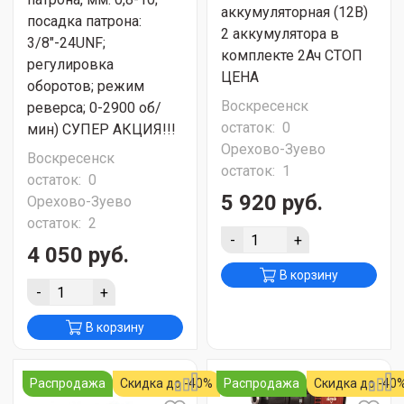
аккумуляторная (12В)
посадка патрона:
2 аккумулятора в
3/8"-24UNF;
комплекте 2Ач СТОП
регулировка
ЦЕНА
оборотов; режим
Воскресенск
реверса; 0-2900 об/
остаток:
0
мин) СУПЕР АКЦИЯ!!!
Орехово-Зуево
Воскресенск
остаток:
1
остаток:
0
5 920 руб.
Орехово-Зуево
остаток:
2
-
+
4 050 руб.
В корзину
-
+
В корзину
Распродажа
Скидка до -40%
Распродажа
Скидка до -40