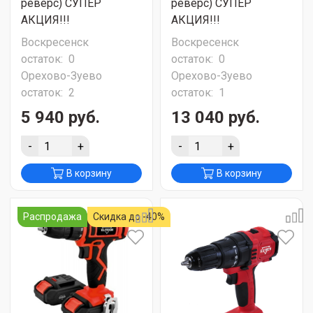
реверс) СУПЕР
реверс) СУПЕР
АКЦИЯ!!!
АКЦИЯ!!!
Воскресенск
Воскресенск
остаток:
0
остаток:
0
Орехово-Зуево
Орехово-Зуево
остаток:
2
остаток:
1
5 940 руб.
13 040 руб.
-
+
-
+
В корзину
В корзину
Распродажа
Скидка до -40%