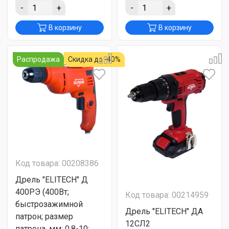
-
+
-
+
В корзину
В корзину
Распродажа
Скидка до -40%
Код товара: 00208386
Дрель "ELITECH" Д
400РЭ (400Вт;
Код товара: 00214959
быстрозажимной
Дрель "ELITECH" ДА
патрон; размер
12СЛ2
патрона, мм: 0,8-10;