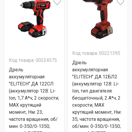
Код товара: 00221395
Код товара: 00224575
Дрель
Дрель
аккумуляторная
аккумуляторная
"ELITECH" ДА 12БЛ2
"ELITECH" ДА 122СЛ
(аккумулятор 12В: Li-
(аккумулятор 12В: Li-
Ion, тип двигателя:
Ion, 1,7 А*ч; 2 скорости;
бесщеточный, 2 А*ч; 2
МАХ крутящий
скорости; МАХ
момент, Нм: 23;
крутящий момент, Нм:
частота вращения, об/
35; частота вращения,
мин: 0-350/0-1350;
об/мин: 0-350/0-1350;