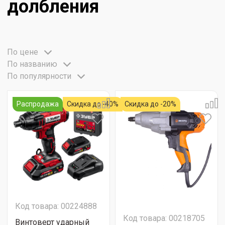
долбления
По цене
По названию
По популярности
Распродажа
Скидка до -40%
Скидка до -20%
Код товара: 00224888
Код товара: 00218705
Винтоверт ударный