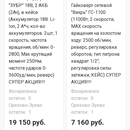
"ЗУБР" 18В, 2 АКБ
Гайковёрт сетевой
(2Ач), в кейсе
"Вихрь" ГС-1100
(Аккумулятор 18В: Li-
(1100Вт; 2 скорости;
Ion, 2 А*ч; кол-во
МАХ скорость
аккумуляторов: 2шт; 1
вращения на холостом
скорость; частота
ходу: 2500 об/мин;
вращения, об/мин: 0-
реверс; регулировка
2800; Max крутящий
оборотов; тип патрона:
момент 250Нм;
квадрат 1/2";
частота ударов 0-
регулировка силы
3600уд/мин; реверс)
затяжки; КЕЙС) СУПЕР
СУПЕР АКЦИЯ!!!
АКЦИЯ!!!
Воскресенск
Воскресенск
остаток:
0
остаток:
0
Орехово-Зуево
Орехово-Зуево
остаток:
1
остаток:
1
19 150 руб.
7 160 руб.