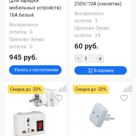
(для зарядки
250V/10A (скелетик)
мобильных устройств)
Воскресенск
16А белый
остаток:
3
Воскресенск
Орехово-Зуево
остаток:
0
остаток:
24
Орехово-Зуево
60 руб.
остаток:
0
945 руб.
-
+
Узнать о поступлении
В корзину
Скидка до -20%
Скидка до -20%