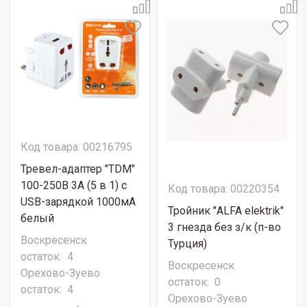
Код товара: 00216795
Тревел-адаптер "TDM"
100-250В 3A (5 в 1) c
Код товара: 00220354
USB-зарядкой 1000мА
Тройник "ALFA elektrik"
белый
3 гнезда без з/к (п-во
Воскресенск
Турция)
остаток:
4
Воскресенск
Орехово-Зуево
остаток:
0
остаток:
4
Орехово-Зуево