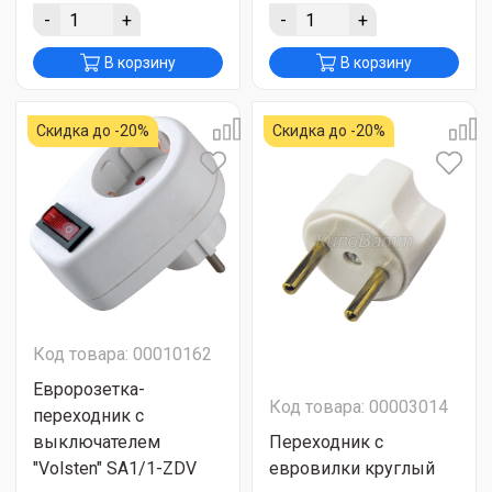
-
+
-
+
В корзину
В корзину
Скидка до -20%
Скидка до -20%
Код товара: 00010162
Евророзетка-
Код товара: 00003014
переходник с
выключателем
Переходник с
"Volsten" SA1/1-ZDV
евровилки круглый