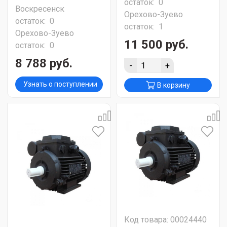
остаток:
0
Воскресенск
Орехово-Зуево
остаток:
0
остаток:
1
Орехово-Зуево
11 500 руб.
остаток:
0
8 788 руб.
-
+
Узнать о поступлении
В корзину
Код товара: 00024440