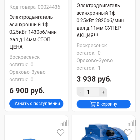
Электродвигатель
Код товара: 00024436
асинхронный 1ф.
Электродвигатель
0.25кВт 2820об/мин.
асинхронный 1ф.
вал д.11мм СУПЕР
0.25кВт 1430об/мин.
АКЦИЯ!!!
вал д.14мм СТОП
Воскресенск
ЦЕНА
остаток:
0
Воскресенск
Орехово-Зуево
остаток:
0
остаток:
1
Орехово-Зуево
3 938 руб.
остаток:
0
6 900 руб.
-
+
Узнать о поступлении
В корзину