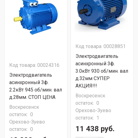
Код товара: 00028851
Электродвигатель
асинхронный 3ф.
Код товара: 00024316
3.0кВт 930 об/мин. вал
Электродвигатель
д.32мм СУПЕР
асинхронный 3ф.
АКЦИЯ!!!
2.2кВт 945 об/мин. вал
Воскресенск
д.28мм. СТОП ЦЕНА
остаток:
0
Воскресенск
Орехово-Зуево
остаток:
0
остаток:
1
Орехово-Зуево
11 438 руб.
остаток:
0