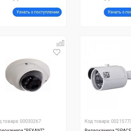
Узнать о поступлении
Узнать о п
д товара: 00030267
Код товара: 0021577
деокамера "REXANT"
Видеокамера "SPAC