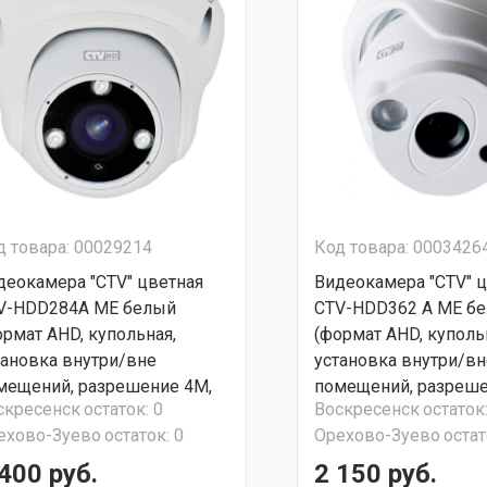
д товара: 00029214
Код товара: 0003426
деокамера "CTV" цветная
Видеокамера "CTV" 
V-HDD284A ME белый
CTV-HDD362 A ME б
ормат AHD, купольная,
(формат AHD, куполь
тановка внутри/вне
установка внутри/вн
мещений, разрешение 4М,
помещений, разреш
скресенск
остаток:
0
Воскресенск
остаток
 подсветка до 30м ) СТОП
1080p (Full HD), ИК 
ехово-Зуево
остаток:
0
Орехово-Зуево
остат
НА
20м) СУПЕР АКЦИЯ!!
400 руб.
2 150 руб.