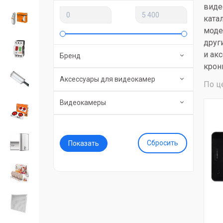
виде
ката
моде
друг
и ак
Бренд
крон
Аксессуары для видеокамер
По ц
Видеокамеры
Сбросить