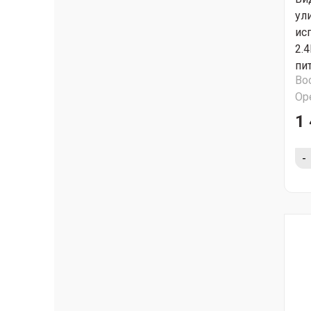
ул
ис
2.4
пи
Во
Ор
1 
-