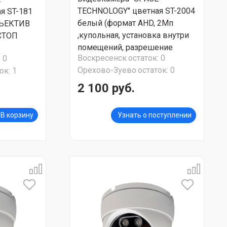
TECHNOLOGY" цветная ST-2004
я ST-181
белый (формат AHD, 2Мп
БЪЕКТИВ
,купольная, установка внутри
СТОП
помещений, разрешение
Воскресенск
остаток:
0
:
0
1080p (Full HD), ИК подсветка
Орехово-Зуево
остаток:
0
ок:
1
до 20м) СТОП ЦЕНА
2 100 руб.
В корзину
Узнать о поступлении