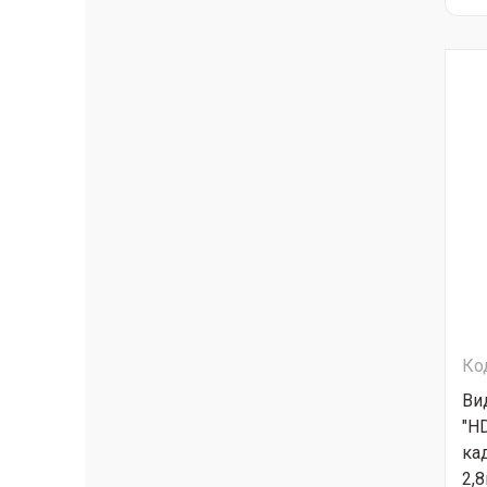
Ко
Ви
"H
ка
2,