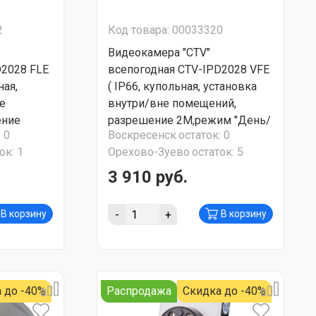
2
Код товара: 00033320
Видеокамера "CTV"
D2028 FLE
всепогодная CTV-IPD2028 VFE
ная,
( IP66, купольная, установка
е
внутри/вне помещений,
ение
разрешение 2М,режим "День/
:
0
Воскресенск
остаток:
0
ь", ИК
Ночь", ИК подсветка 30м)
ок:
1
Орехово-Зуево
остаток:
5
ЕР
СУПЕР АКЦИЯ!!!
3 910 руб.
-
+
В корзину
В корзину
 до -40%
Распродажа
Скидка до -40%