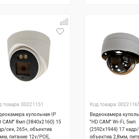
д товара: 00221151
Код товара: 0022116
деокамера купольная IP
Видеокамера куполь
D CAM" 8мп (3840х2160) 15
"HD CAM" Wi-Fi, 5мп
др/сек, 265+, объектив
(2592x1944) 17 кадр/
8мм, питание 12v/РОЕ,
объектив 2,8мм, пита