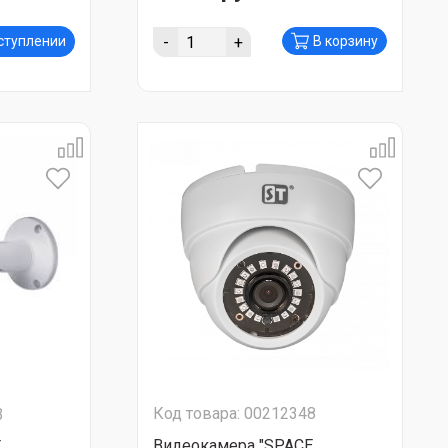
-
+
оступлении
В корзину
Код товара: 00212348
3
Видеокамера "SPACE
E