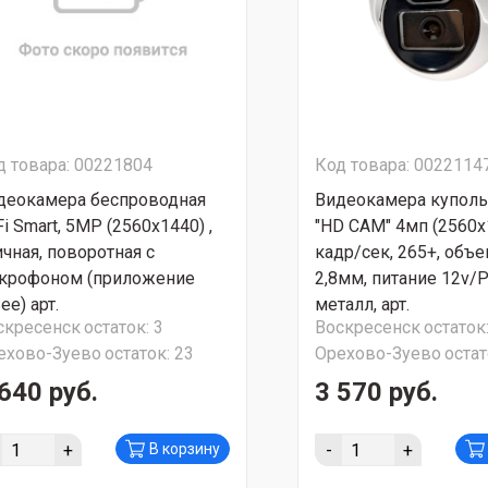
д товара: 00221804
Код товара: 0022114
деокамера беспроводная
Видеокамера куполь
i Smart, 5MP (2560х1440) ,
"HD CAM" 4мп (2560х
ичная, поворотная с
кадр/сек, 265+, объ
крофоном (приложение
2,8мм, питание 12v/
ee) арт.
металл, арт.
скресенск
остаток:
3
Воскресенск
остаток
ехово-Зуево
остаток:
23
Орехово-Зуево
остат
640 руб.
3 570 руб.
+
-
+
В корзину