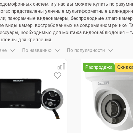
одомофонных систем, и у нас вы можете купить по разум
логах представлены уличные мультиформатные цилиндрич
ли; панорамные видеокамеры, беспроводные smart-камер
ие виды камер, востребованных на современном рынке. Т
сессуары, необходимые для монтажа видеонаблюдения – т
штейны для крепления.
ене
По названию
По популярности
Распродажа
Скидка