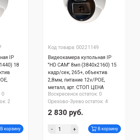
7
Код товара: 00221149
ная IP
Видеокамера купольная IP
1440) 18
"HD CAM" 8мп (3840х2160) 15
ектив
кадр/сек, 265+, объектив
РОЕ,
2,8мм, питание 12v/РОЕ,
металл, арт. СТОП ЦЕНА
:
0
Воскресенск
остаток:
0
ок:
2
Орехово-Зуево
остаток:
4
2 830 руб.
-
+
В корзину
В корзину