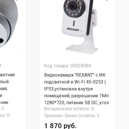
4
Код товара: 00028984
цветная
Видеокамера "REXANT" с ИК
елый
подсветкой и Wi-Fi 45-0253 (
ная,
IP53,установка внутри
е
помещений, разрешение 1Мп
ение
1280*720, питание 5В DC, угол
:
0
Воскресенск
остаток:
0
подсветка
обзора 70°, ИК-подсветка до
ок:
0
Орехово-Зуево
остаток:
3
!
15 м) СУПЕР АКЦИЯ!!!
1 870 руб.