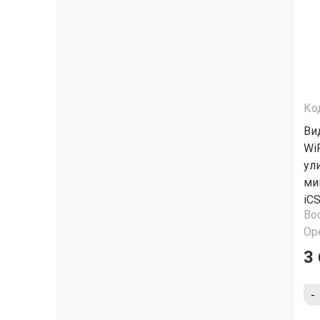
Ко
Ви
WiF
ул
ми
iCS
Во
Ор
3 
-