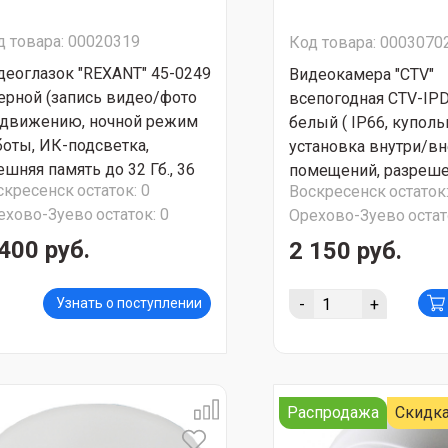
д товара: 00020319
Код товара: 0003070
деоглазок "REXANT" 45-0249
Видеокамера "CTV"
ерной (запись видео/фото
всепогодная CTV-IP
 движению, ночной режим
белый ( IP66, куполь
боты, ИК-подсветка,
установка внутри/вн
ешняя память до 32 Гб., 36
помещений, разреш
скресенск
остаток:
0
Воскресенск
остаток
лодий) СТОП ЦЕНА
2М,режим "День/Ноч
ехово-Зуево
остаток:
0
Орехово-Зуево
остат
подсветка 20м) СУП
АКЦИЯ!!!
400 руб.
2 150 руб.
-
+
Узнать о поступлении
Распродажа
Скидка