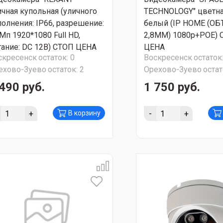
ичная купольная (уличного
TECHNOLOGY" цветна
полнения: IP66, разрешение:
белый (IP HOME (О
Мп 1920*1080 Full HD,
2,8MM) 1080p+POE) 
тание: DC 12В) СТОП ЦЕНА
ЦЕНА
скресенск
остаток:
0
Воскресенск
остаток
ехово-Зуево
остаток:
2
Орехово-Зуево
остат
490 руб.
1 750 руб.
+
-
+
В корзину