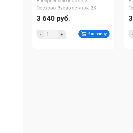
Воскресенск
остаток:
3
В
Орехово-Зуево
остаток:
23
О
3 640 руб.
3
-
+
В корзину