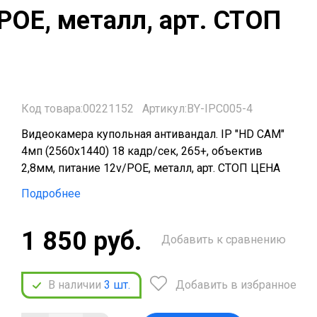
/РОЕ, металл, арт. СТОП
Код товара:00221152
Артикул:BY-IPC005-4
Видеокамера купольная антивандал. IP "HD CAM"
4мп (2560х1440) 18 кадр/сек, 265+, объектив
2,8мм, питание 12v/РОЕ, металл, арт. СТОП ЦЕНА
Подробнее
1 850 руб.
Добавить к сравнению
В наличии
3
шт.
Добавить в избранное