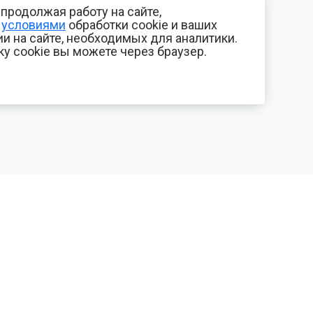
продолжая работу на сайте,
с
условиями
обработки cookie и ваших
и на сайте, необходимых для аналитики.
ку cookie вы можете через браузер.
+7 (800) 700-44-89
КОМПАНИЯ
Орехово-Зуево
Контакты
E-mail
Фотогалерея
id.kilowatt@yandex.ru
Отзывы
Орехово-Зуево