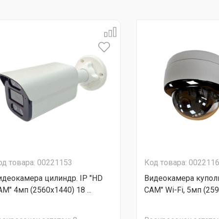
од товара: 00221153
Код товара: 002211
идеокамера цилиндр. IP "HD
Видеокамера куполь
M" 4мп (2560х1440) 18 ...
CAM" Wi-Fi, 5мп (2592