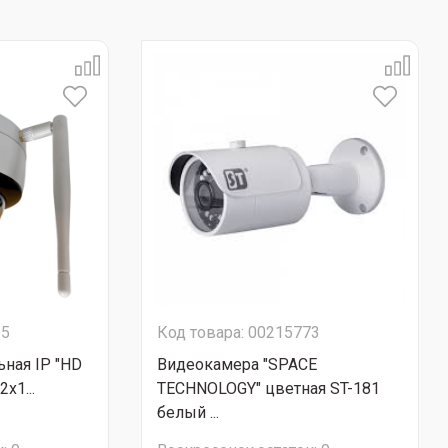
65
Код товара: 00215773
ная IP "HD
Видеокамера "SPACE
x1...
TECHNOLOGY" цветная ST-181
белый ...