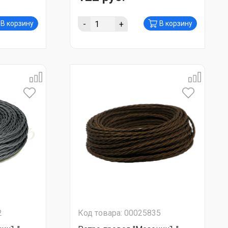
-
+
В корзину
В корзину
2
Код товара: 00025835