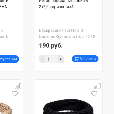
нинЪ"
Ретро провод "МезонинЪ"
ЦЕНА
2х2,5 коричневый
:
0
Воскресенск
остаток:
0
ок:
0
Орехово-Зуево
остаток:
127.2
190 руб.
-
+
В корзину
оступлении