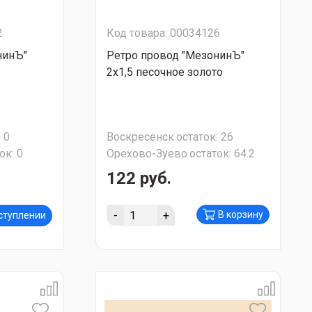
2
Код товара: 00034126
нинЪ"
Ретро провод "МезонинЪ"
2х1,5 песочное золото
:
0
Воскресенск
остаток:
26
ок:
0
Орехово-Зуево
остаток:
64.2
122 руб.
-
+
В корзину
оступлении