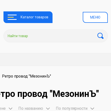
Каталог товаров
МЕНЮ
Ретро провод "МезонинЪ"
тро провод "МезонинЪ"
ене
По названию
По популярности