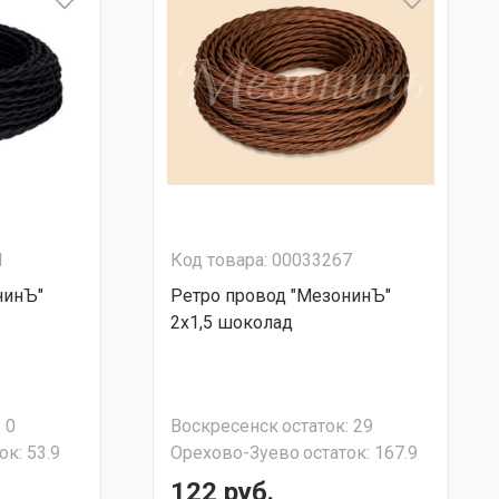
1
Код товара: 00033267
нинЪ"
Ретро провод "МезонинЪ"
2х1,5 шоколад
:
0
Воскресенск
остаток:
29
ок:
53.9
Орехово-Зуево
остаток:
167.9
122 руб.