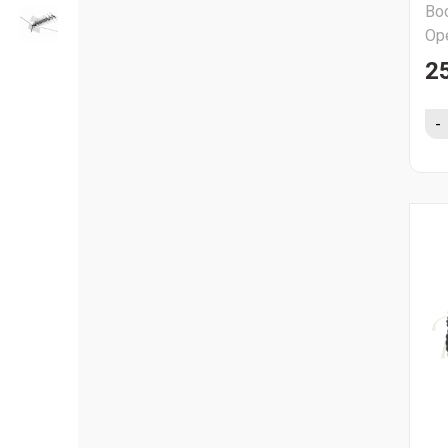
Во
Ор
2
-