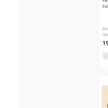
Ре
2х
Во
Ор
1
-