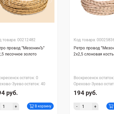
д товара: 00212482
Код товара: 0002583
тро провод "МезонинЪ"
Ретро провод "Мезо
2,5 песочное золото
2х2,5 слоновая кость
скресенск
остаток:
0
Воскресенск
остаток
ехово-Зуево
остаток:
40
Орехово-Зуево
остат
94 руб.
194 руб.
+
-
+
В корзину