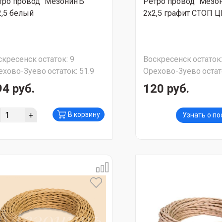
тро провод "МезонинЪ"
Ретро провод "Мезо
2,5 белый
2х2,5 графит СТОП 
скресенск
остаток:
9
Воскресенск
остаток
ехово-Зуево
остаток:
51.9
Орехово-Зуево
остат
94 руб.
120 руб.
+
В корзину
Узнать о п