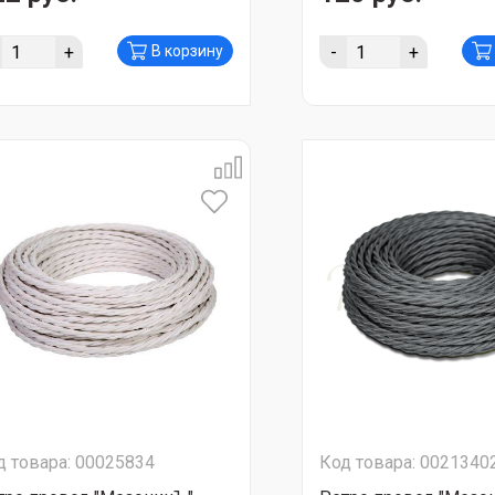
+
-
+
В корзину
д товара: 00025834
Код товара: 0021340