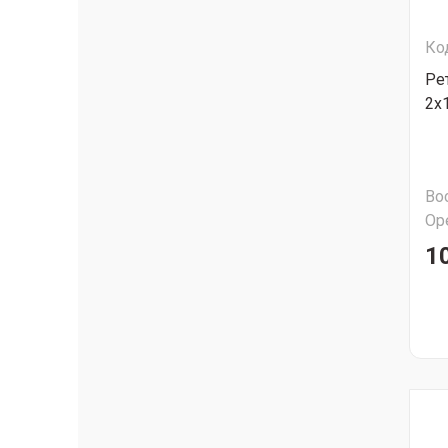
Ко
Ре
2х
Во
Ор
1