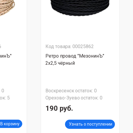
6
Код товара: 00025862
нинЪ"
Ретро провод "МезонинЪ"
2х2,5 чёрный
:
0
Воскресенск
остаток:
0
ок:
5
Орехово-Зуево
остаток:
0
190 руб.
В корзину
Узнать о поступлении