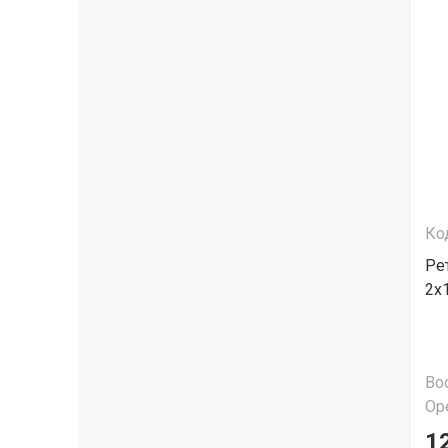
Ко
Ре
2х
Во
Ор
1