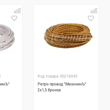
1
Код товара: 00216043
нинЪ"
Ретро провод "МезонинЪ"
2х1,5 бронза