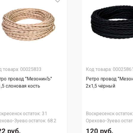
д товара: 00025833
Код товара: 0002586
тро провод "МезонинЪ"
Ретро провод "Мезо
1,5 слоновая кость
2х1,5 чёрный
скресенск
остаток:
31
Воскресенск
остаток
ехово-Зуево
остаток:
68.2
Орехово-Зуево
остат
22 руб.
120 руб.