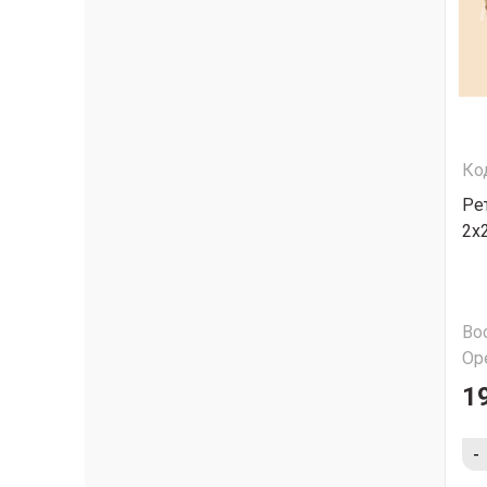
Ко
Ре
2х
Во
Ор
1
-