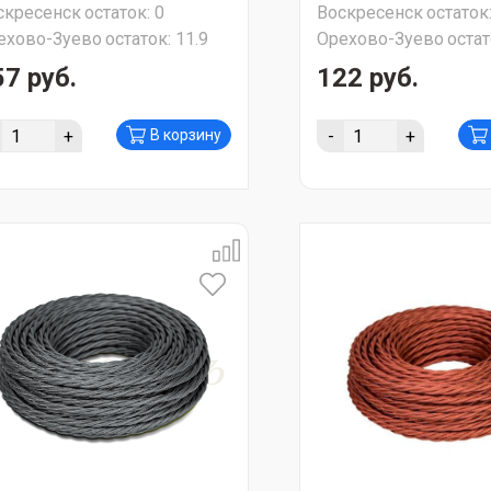
скресенск
остаток:
0
Воскресенск
остаток
ехово-Зуево
остаток:
11.9
Орехово-Зуево
остат
57 руб.
122 руб.
+
-
+
В корзину