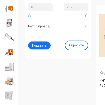
Ретро провод
Сбросить
Ко
Ре
3х