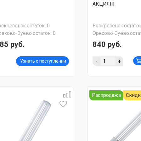
АКЦИЯ!!!
оскресенск
остаток:
0
Воскресенск
остаток
рехово-Зуево
остаток:
0
Орехово-Зуево
оста
85 руб.
840 руб.
-
+
Узнать о поступлении
Распродажа
Скидк