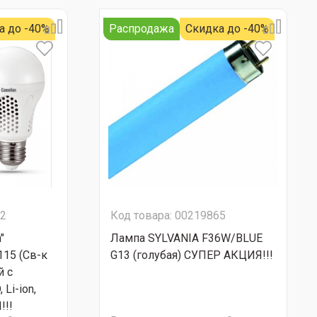
а до -40%
Распродажа
Скидка до -40%
92
Код товара: 00219865
"
Лампа SYLVANIA F36W/BLUE
115 (Св-к
G13 (голубая) СУПЕР АКЦИЯ!!!
й с
Li-ion,
!!!