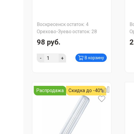
Воскресенск
остаток:
4
В
Орехово-Зуево
остаток:
28
О
98 руб.
2
-
+
В корзину
Распродажа
Скидка до -40%