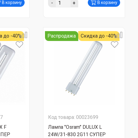
-
+
В корзину
В корзину
а до -40%
Распродажа
Скидка до -40%
17
Код товара: 00023699
X F
Лампа "Osram" DULUX L
УПЕР
24W/31-830 2G11 СУПЕР