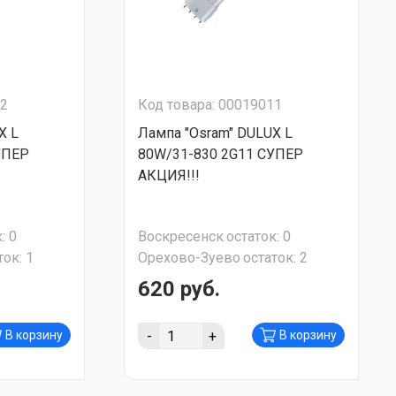
92
Код товара: 00019011
X L
Лампа "Osram" DULUX L
УПЕР
80W/31-830 2G11 СУПЕР
АКЦИЯ!!!
:
0
Воскресенск
остаток:
0
ток:
1
Орехово-Зуево
остаток:
2
620 руб.
-
+
В корзину
В корзину