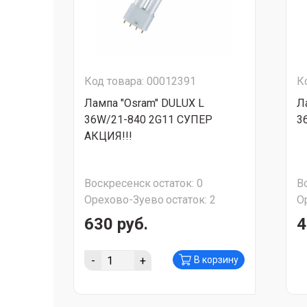
Код товара: 00012391
К
Лампа "Osram" DULUX L
Л
36W/21-840 2G11 СУПЕР
3
АКЦИЯ!!!
Воскресенск
остаток:
0
В
Орехово-Зуево
остаток:
2
О
630 руб.
4
-
+
В корзину