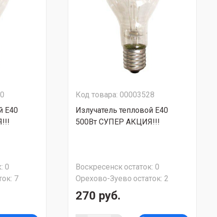
20
Код товара: 00003528
й Е40
Излучатель тепловой Е40
!!!
500Вт СУПЕР АКЦИЯ!!!
:
0
Воскресенск
остаток:
0
ток:
7
Орехово-Зуево
остаток:
2
270 руб.