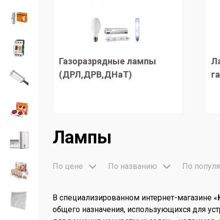
Газоразрядные лампы
Л
(ДРЛ,ДРВ,ДНаТ)
г
Лампы
По цене
По названию
По популя
В специализированном интернет-магазине «
общего назначения, использующихся для ус