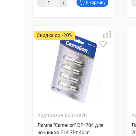
-
+
В корзину
Скидка до -20%
Код товара: 00012870
К
Лампа "Camelion" DP-704 для
Л
ночников Е14 7Вт 40lm
2