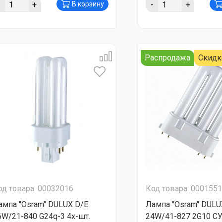
-
+
-
+
В корзину
Распродажа
Скидк
од товара: 00032016
Код товара: 000155
ампа "Osram" DULUX D/E
Лампа "Osram" DULU
6W/21-840 G24q-3 4х-шт.
24W/41-827 2G10 С