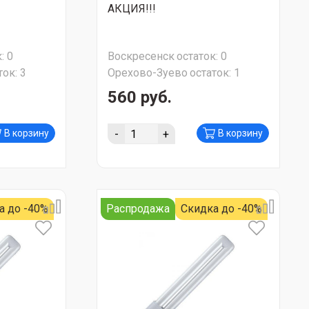
АКЦИЯ!!!
:
0
Воскресенск
остаток:
0
ток:
3
Орехово-Зуево
остаток:
1
560 руб.
-
+
В корзину
В корзину
а до -40%
Распродажа
Скидка до -40%