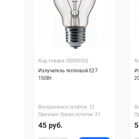
Код товара: 00000302
К
Излучатель тепловой Е27
И
150Вт
2
Воскресенск
остаток:
12
В
Орехово-Зуево
остаток:
31
О
45 руб.
5