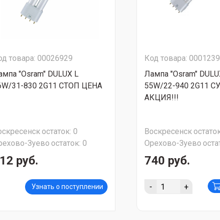
од товара: 00026929
Код товара: 000123
ампа "Osram" DULUX L
Лампа "Osram" DULU
6W/31-830 2G11 СТОП ЦЕНА
55W/22-940 2G11 С
АКЦИЯ!!!
оскресенск
остаток:
0
Воскресенск
остаток
рехово-Зуево
остаток:
0
Орехово-Зуево
оста
12 руб.
740 руб.
-
+
Узнать о поступлении