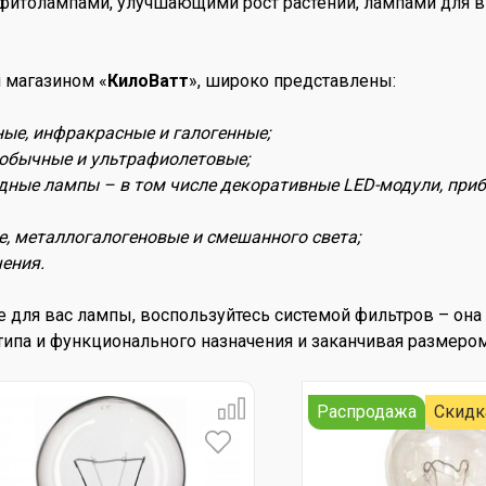
 фитолампами, улучшающими рост растений, лампами для 
 магазином «
КилоВатт
», широко представлены:
ные, инфракрасные и галогенные;
обычные и ультрафиолетовые;
одные лампы – в том числе декоративные LED-модули, пр
е, металлогалогеновые и смешанного света;
ения.
 для вас лампы, воспользуйтесь системой фильтров – он
типа и функционального назначения и заканчивая размером
Распродажа
Скидк