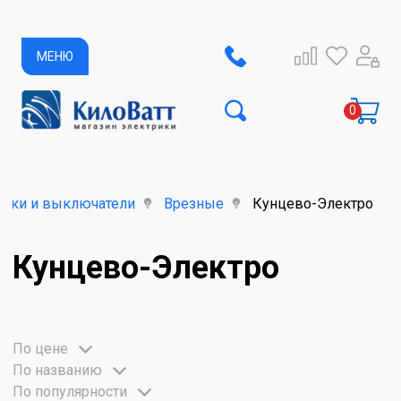
МЕНЮ
етки и выключатели
Врезные
Кунцево-Электро
Кунцево-Электро
По цене
По названию
По популярности