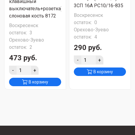
клавишный
3СП 16А РС10/16-835
выключатель+розетка)
Воскресенск
слоновая кость 8172
остаток:
0
Воскресенск
Орехово-Зуево
остаток:
3
остаток:
4
Орехово-Зуево
290 руб.
остаток:
2
473 руб.
-
+
-
+
В корзину
В корзину