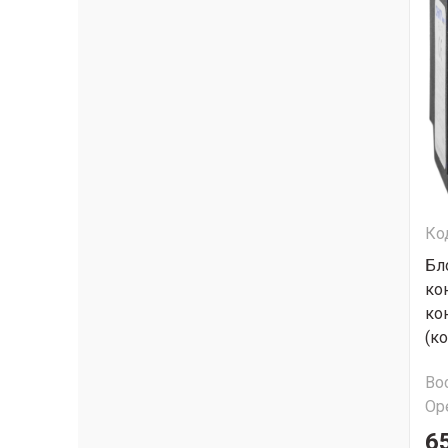
Ко
Бл
ко
ко
(к
Во
Ор
6