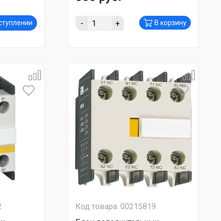
-
+
оступлении
В корзину
2
Код товара: 00215819