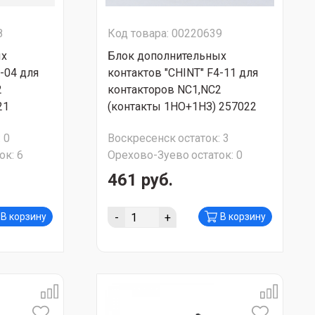
8
Код товара: 00220639
ых
Блок дополнительных
-04 для
контактов "CHINT" F4-11 для
2
контакторов NC1,NC2
21
(контакты 1НО+1НЗ) 257022
:
0
Воскресенск
остаток:
3
ок:
6
Орехово-Зуево
остаток:
0
461 руб.
-
+
В корзину
В корзину