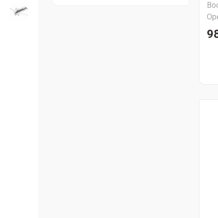
Во
Ор
9