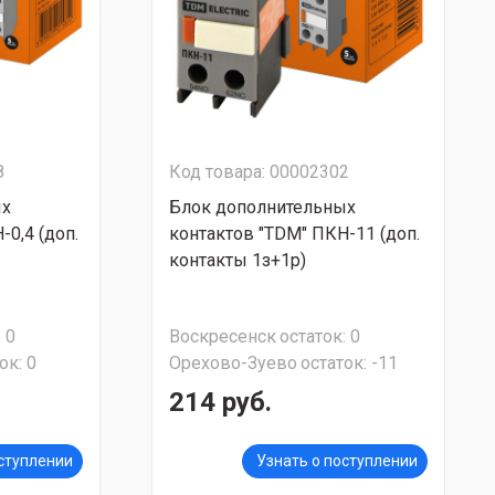
8
Код товара: 00002302
ых
Блок дополнительных
0,4 (доп.
контактов "TDM" ПКН-11 (доп.
контакты 1з+1р)
:
0
Воскресенск
остаток:
0
ок:
0
Орехово-Зуево
остаток:
-11
214 руб.
оступлении
Узнать о поступлении