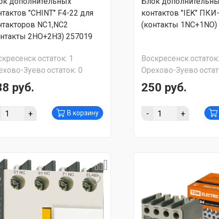
ок дополнительных
Блок дополнительн
нтактов "CHINT" F4-22 для
контактов "IEK" ПКИ
нтакторов NC1,NC2
(контакты 1NC+1NO)
онтакты 2НО+2НЗ) 257019
скресенск
остаток:
1
Воскресенск
остаток
ехово-Зуево
остаток:
0
Орехово-Зуево
остат
38 руб.
250 руб.
+
-
+
В корзину