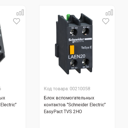
6
Код товара: 00210058
ных
Блок вспомогательных
Electric"
контактов "Schneider Electric"
EasyPact TVS 2НО