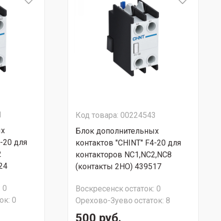
1
Код товара: 00224543
ых
Блок дополнительных
-20 для
контактов "CHINT" F4-20 для
2
контакторов NC1,NC2,NC8
24
(контакты 2НО) 439517
:
0
Воскресенск
остаток:
0
ок:
0
Орехово-Зуево
остаток:
8
500 руб.