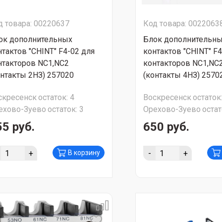
д товара: 00220637
Код товара: 0022063
ок дополнительных
Блок дополнительн
нтактов "CHINT" F4-02 для
контактов "CHINT" F4
нтакторов NC1,NC2
контакторов NC1,NC
онтакты 2НЗ) 257020
(контакты 4НЗ) 2570
скресенск
остаток:
4
Воскресенск
остаток
ехово-Зуево
остаток:
3
Орехово-Зуево
остат
55 руб.
650 руб.
+
-
+
В корзину