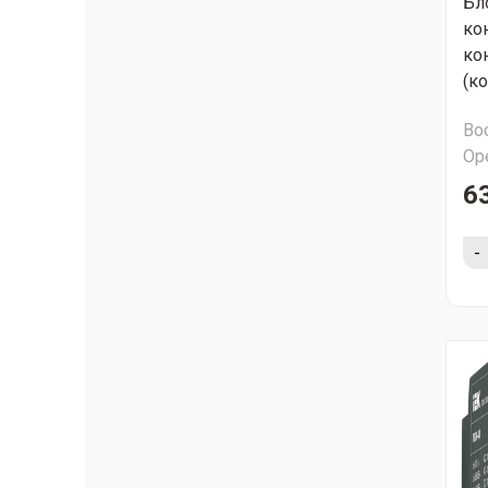
Бл
ко
ко
(к
Во
Ор
6
-