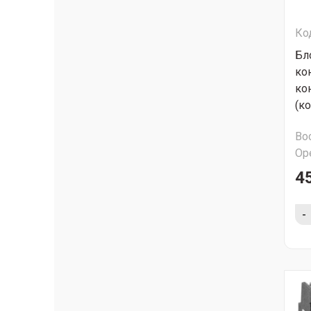
Ко
Бл
ко
ко
(к
Во
Ор
4
-