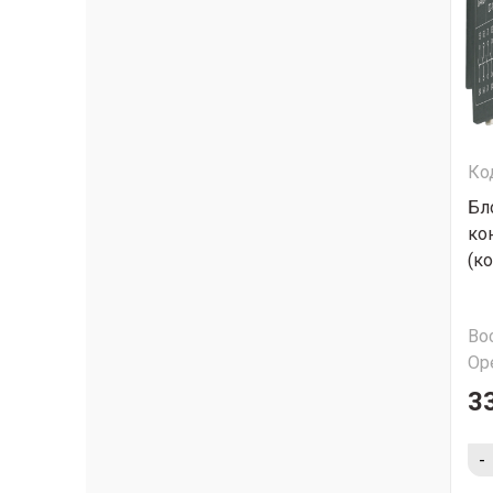
Ко
Бл
ко
(к
Во
Ор
3
-