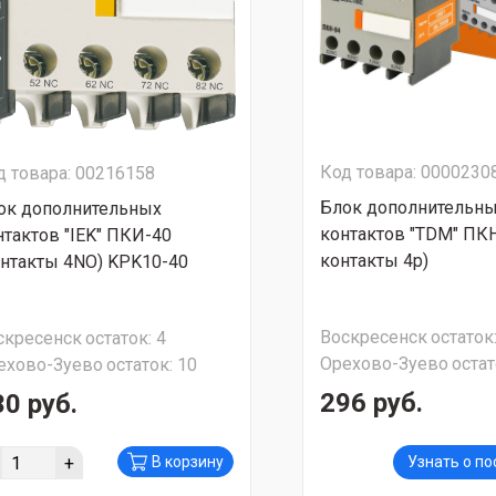
Код товара: 0000230
д товара: 00216158
Блок дополнительн
ок дополнительных
контактов "TDM" ПКН-
нтактов "IEK" ПКИ-40
контакты 4р)
онтакты 4NO) KPK10-40
Воскресенск
остаток
скресенск
остаток:
4
Орехово-Зуево
остат
ехово-Зуево
остаток:
10
296 руб.
30 руб.
+
В корзину
Узнать о п