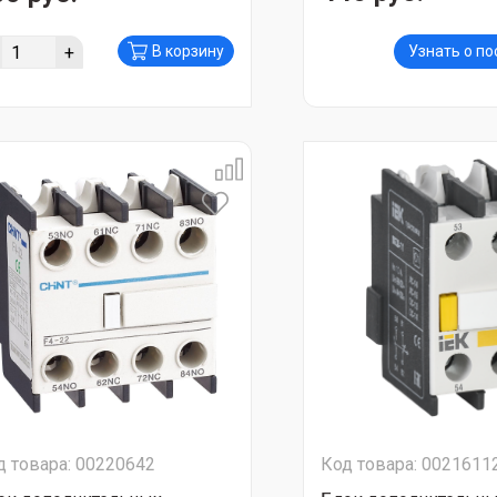
+
В корзину
Узнать о п
д товара: 00220642
Код товара: 0021611