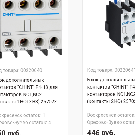
Код товара: 0022064
д товара: 00220640
Блок дополнительн
ок дополнительных
контактов "CHINT" F4
нтактов "CHINT" F4-13 для
контакторов NC1,NC
нтакторов NC1,NC2
(контакты 2НО) 2570
онтакты 1НО+3НЗ) 257023
Воскресенск
остаток
скресенск
остаток:
1
Орехово-Зуево
остат
ехово-Зуево
остаток:
4
446 руб.
50 руб.