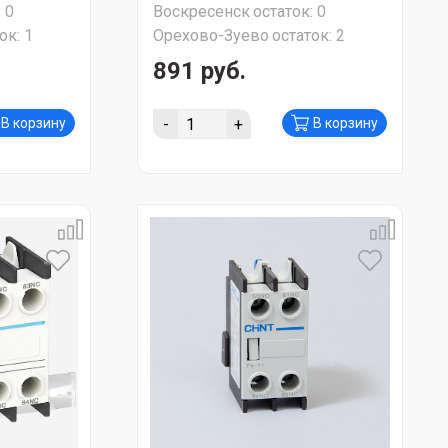
:
0
Воскресенск
остаток:
0
ок:
1
Орехово-Зуево
остаток:
2
891 руб.
-
+
В корзину
В корзину