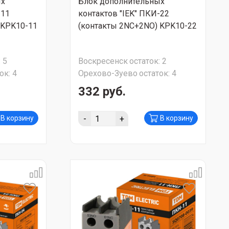
ых
Блок дополнительных
-11
контактов "IEK" ПКИ-22
 KPK10-11
(контакты 2NC+2NO) KPK10-22
:
5
Воскресенск
остаток:
2
ок:
4
Орехово-Зуево
остаток:
4
332 руб.
-
+
В корзину
В корзину