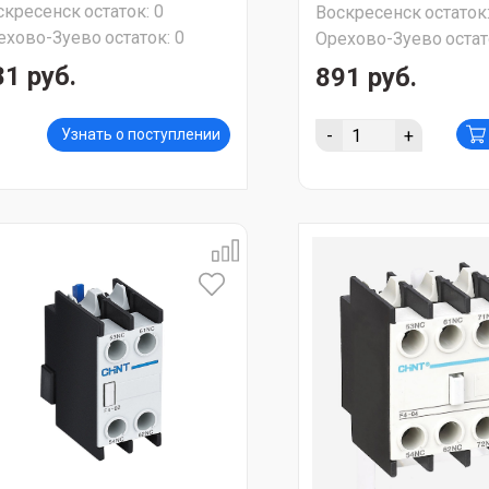
скресенск
остаток:
0
Воскресенск
остаток
ехово-Зуево
остаток:
0
Орехово-Зуево
остат
81 руб.
891 руб.
-
+
Узнать о поступлении