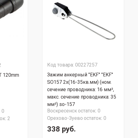
Код товара: 00227257
2
Зажим анкерный "EKF" "EKF"
PT 120mm
SO157 2х(16-35кв.мм) (ном.
сечение проводника: 16 мм²,
макс. сечение проводника: 35
мм²) so-157
Воскресенск
остаток:
0
:
0
Орехово-Зуево
остаток:
0
ок:
2
338 руб.