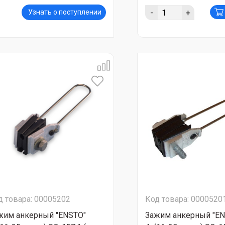
-
+
Узнать о поступлении
д товара: 00005202
Код товара: 0000520
жим анкерный "ENSTO"
Зажим анкерный "EN