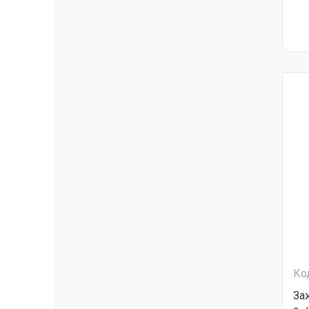
Ко
За