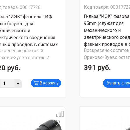
Код товара: 0001772
д товара: 00017728
Гильза "ИЭК" фазов
льза "ИЭК" фазовая ГИФ
95mm (служат для
mm (служат для
механического и
ханического и
электрического сое
ектрического соединения
фазных проводов в 
зных проводов в системах
Воскресенск
остаток
скресенск
остаток:
3
СИП с несущей нейт
П с несущей нейтралью)
Орехово-Зуево
остат
ехово-Зуево
остаток:
7
UZA-23-D95
A-23-D70
391 руб.
20 руб.
+
В корзину
Узнать о п