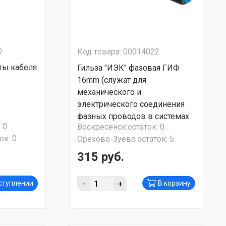
0
Код товара: 00014022
ты кабеля
Гильза "ИЭК" фазовая ГИФ
16mm (служат для
механического и
электрического соединения
фазных проводов в системах
:
0
Воскресенск
остаток:
0
СИП с несущей нейтралью)
ок:
0
Орехово-Зуево
остаток:
5
UZA-23-D16
315 руб.
-
+
оступлении
В корзину