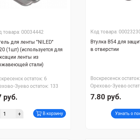
Код товара: 0002323
д товара: 00034442
Втулка В54 для защи
гель для ленты "NILED"
в отверстии
20 (1шт) (используется для
ксации ленты из
ржавеющей стали)
Воскресенск
остаток
скресенск
остаток:
6
Орехово-Зуево
остат
ехово-Зуево
остаток:
133
7.80 руб.
 руб.
+
В корзину
Узнать о п