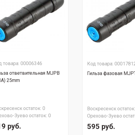
д товара: 00006346
Код товара: 0001781
льза ответвительная MJPB
Гильза фазовая MJ
ИА) 25mm
скресенск
остаток:
0
Воскресенск
остаток
ехово-Зуево
остаток:
0
Орехово-Зуево
остат
19 руб.
595 руб.