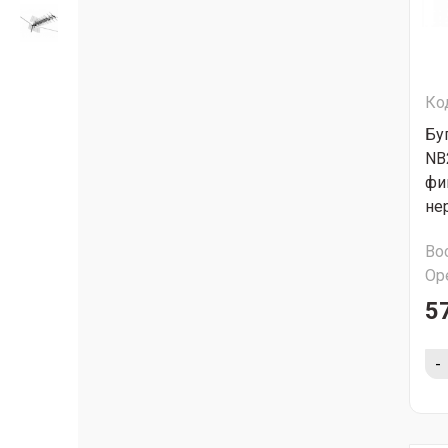
Ко
Бу
NВ
фи
не
Во
Ор
57
-