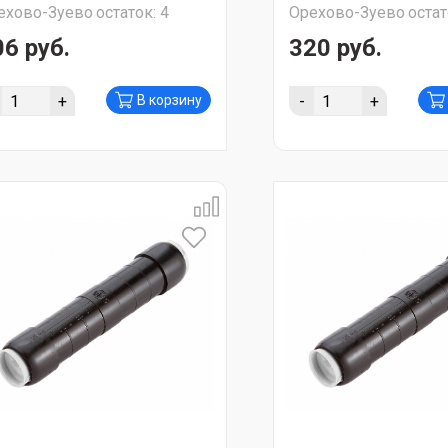
ехово-Зуево
остаток:
4
Орехово-Зуево
остат
A-23-D25
UZA-23-D35
06 руб.
320 руб.
+
-
+
В корзину