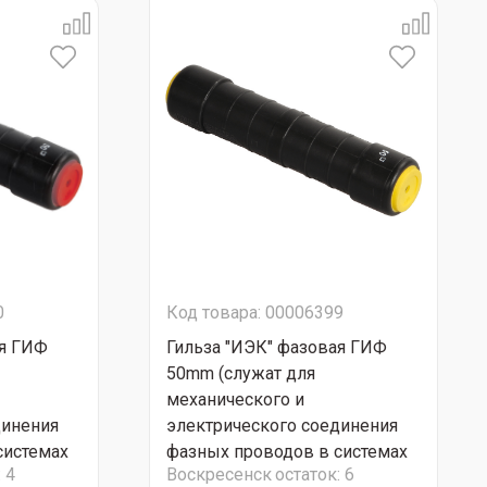
0
Код товара: 00006399
ая ГИФ
Гильза "ИЭК" фазовая ГИФ
50mm (служат для
механического и
динения
электрического соединения
системах
фазных проводов в системах
:
4
Воскресенск
остаток:
6
ралью)
СИП с несущей нейтралью)