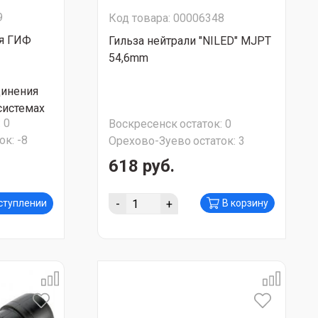
9
Код товара: 00006348
ая ГИФ
Гильза нейтрали "NILED" MJPT
54,6mm
динения
системах
:
0
Воскресенск
остаток:
0
ралью)
ок:
-8
Орехово-Зуево
остаток:
3
618 руб.
-
+
оступлении
В корзину