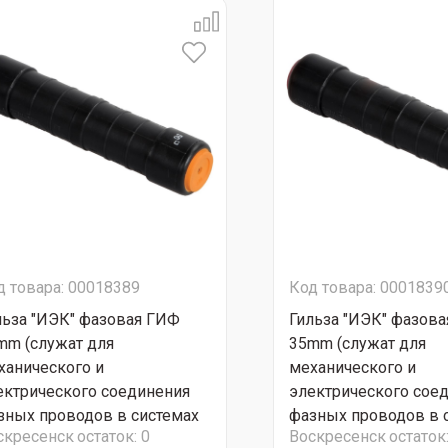
д товара: 00018389
Код товара: 0001839
льза "ИЭК" фазовая ГИФ
Гильза "ИЭК" фазов
mm (служат для
35mm (служат для
ханического и
механического и
ектрического соединения
электрического сое
зных проводов в системах
фазных проводов в 
скресенск
остаток:
0
Воскресенск
остаток
П с несущей нейтралью)
СИП с несущей нейт