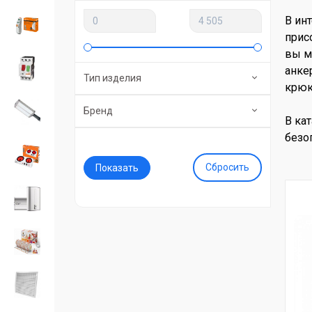
В ин
прис
вы м
анке
Тип изделия
крюк
Бренд
В ка
безо
Сбросить