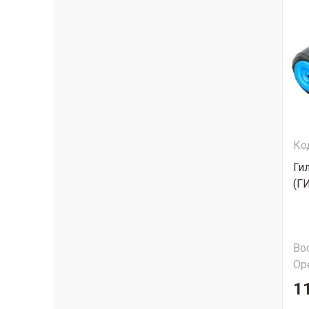
Ко
Ги
(Г
Во
Ор
1