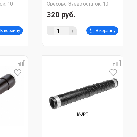
ок:
10
Орехово-Зуево
остаток:
10
UZA-23-D50
320 руб.
-
+
В корзину
В корзину