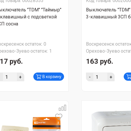
од товара: 00028555
Код товара: 000200
ыключатель "TDM" "Таймыр"
Выключатель "TDM"
-клавишный с подсветкой
3-клавишный 3CП 
CП сосна
оскресенск
остаток:
0
Воскресенск
остаток
рехово-Зуево
остаток:
1
Орехово-Зуево
оста
17 руб.
163 руб.
-
+
-
+
В корзину