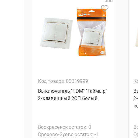
Код товара: 00019999
К
Выключатель "TDM" "Таймыр"
В
2-клавишный 2CП белый
2
к
Воскресенск
остаток:
0
В
Орехово-Зуево
остаток:
-1
О