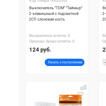
Код товара: 00020362
К
Выключатель "TDM" "Таймыр"
В
2-клавишный с подсветкой
2
2CП слоновая кость
2
Воскресенск
остаток:
0
В
Орехово-Зуево
остаток:
0
О
124 руб.
2
Узнать о поступлении