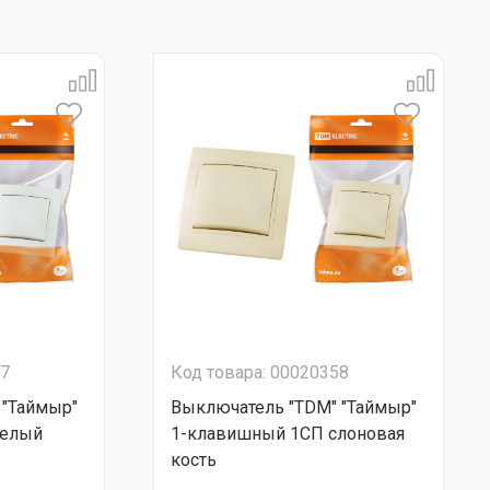
97
Код товара: 00020358
 "Таймыр"
Выключатель "TDM" "Таймыр"
белый
1-клавишный 1CП слоновая
кость