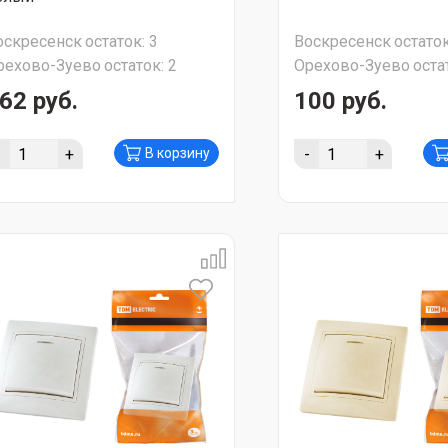
оскресенск
остаток:
3
Воскресенск
остаток
рехово-Зуево
остаток:
2
Орехово-Зуево
оста
62 руб.
100 руб.
-
+
-
+
В корзину