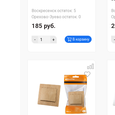
Воскресенск
остаток:
5
В
Орехово-Зуево
остаток:
0
О
185 руб.
2
-
+
В корзину