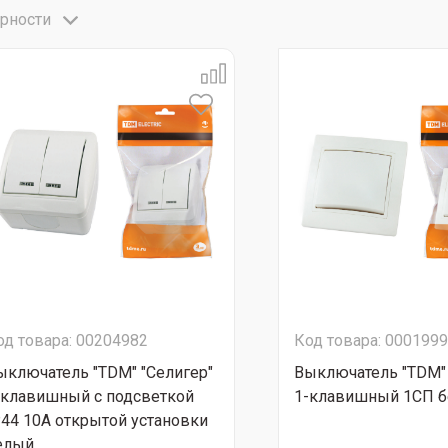
рности
од товара: 00204982
Код товара: 000199
ыключатель "TDM" "Селигер"
Выключатель "TDM"
-клавишный с подсветкой
1-клавишный 1CП 
P44 10А открытой установки
елый