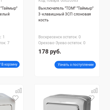
01
Код товара: 00020363
 "Таймыр"
Выключатель "TDM" "Таймыр"
белый
3-клавишный 3CП слоновая
кость
:
1
Воскресенск
остаток:
0
ток:
7
Орехово-Зуево
остаток:
0
178 руб.
В корзину
Узнать о поступлении