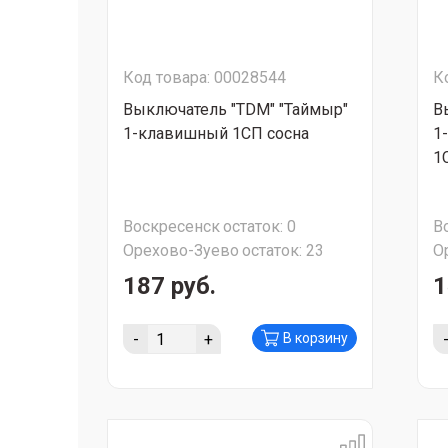
Код товара: 00028544
К
Выключатель "TDM" "Таймыр"
В
1-клавишный 1CП сосна
1
1
Воскресенск
остаток:
0
В
Орехово-Зуево
остаток:
23
О
187 руб.
1
-
+
В корзину