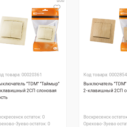
од товара: 00020361
Код товара: 000285
ыключатель "TDM" "Таймыр"
Выключатель "TDM"
-клавишный 2CП слоновая
2-клавишный 2CП с
ость
оскресенск
остаток:
0
Воскресенск
остаток
рехово-Зуево
остаток:
0
Орехово-Зуево
оста