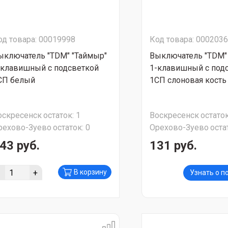
од товара: 00019998
Код товара: 000203
ыключатель "TDM" "Таймыр"
Выключатель "TDM"
-клавишный с подсветкой
1-клавишный с под
СП белый
1СП слоновая кость
оскресенск
остаток:
1
Воскресенск
остаток
рехово-Зуево
остаток:
0
Орехово-Зуево
оста
43 руб.
131 руб.
-
+
В корзину
Узнать о п