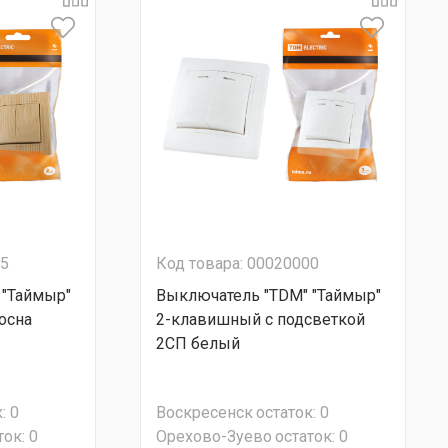
45
Код товара: 00020000
 "Таймыр"
Выключатель "TDM" "Таймыр"
осна
2-клавишный с подсветкой
2CП белый
:
0
Воскресенск
остаток:
0
ток:
0
Орехово-Зуево
остаток:
0