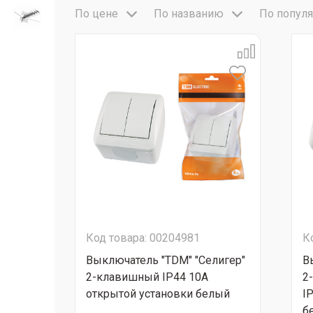
По цене
По названию
По популя
Код товара: 00204981
К
Выключатель "TDM" "Селигер"
В
2-клавишный IP44 10А
2
открытой установки белый
I
б