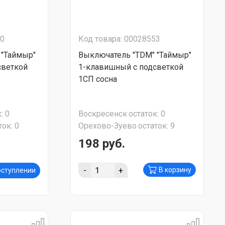
60
Код товара: 00028553
 "Таймыр"
Выключатель "TDM" "Таймыр"
светкой
1-клавишный с подсветкой
1СП сосна
:
0
Воскресенск
остаток:
0
ток:
0
Орехово-Зуево
остаток:
9
198 руб.
-
+
В корзину
оступлении