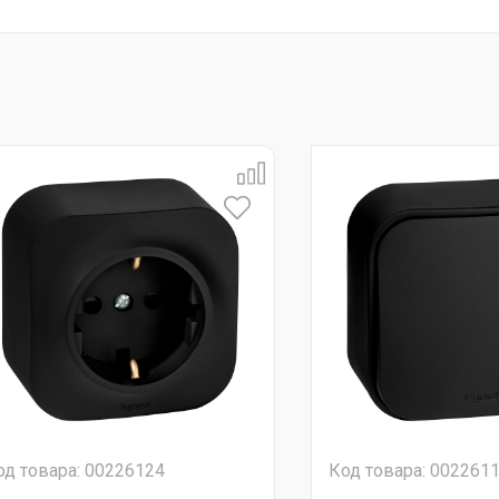
од товара: 00226124
Код товара: 002261