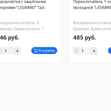
вророзетка с защитными
Переключатель 1-
торками "LEGRAND" "Qut...
проходной "LEGRAND" 
оскресенск
остаток:
0
Воскресенск
остаток
рехово-Зуево
остаток:
1
Орехово-Зуево
оста
46 руб.
485 руб.
-
+
-
+
В корзину