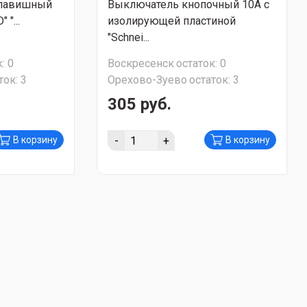
клавишный
Выключатель кнопочный 10А с
"...
изолирующей пластиной
"Schnei...
:
0
Воскресенск
остаток:
0
ток:
3
Орехово-Зуево
остаток:
3
305 руб.
-
+
В корзину
В корзину