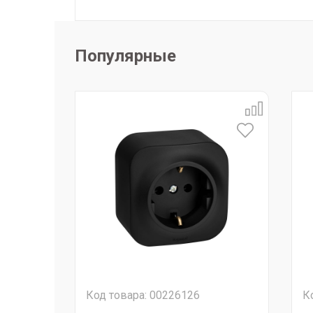
Популярные
Код товара: 00226126
К