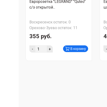
Евророзетка "LEGRAND" "Quteo"
Е
с/з открытой...
ш
Воскресенск
остаток:
0
В
Орехово-Зуево
остаток:
11
О
355 руб.
4
-
+
В корзину