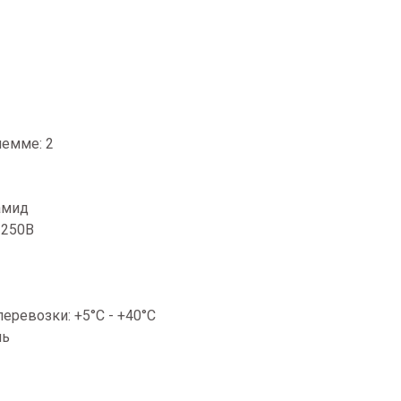
лемме: 2
амид
 250В
еревозки: +5°C - +40°C
ль