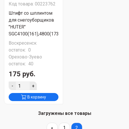
Код товара: 00223762
Штифт со шплинтом
для снегоуборщиков
"HUTER"
SGC4100(161),4800(173),6000(84),8100(176),8100C(81,82
Воскресенск
остаток:
0
Орехово-Зуево
остаток:
40
175 руб.
-
+
В корзину
Загружены все товары
«
1
2