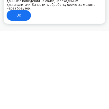
данных о поведении на сайте, необходимых
для аналитики. Запретить обработку cookie вы можете
через браузер.
ОК
+7 (800) 700-44-89
Орехово-Зуево
E-mail
id.kilowatt@yandex.ru
Орехово-Зуево