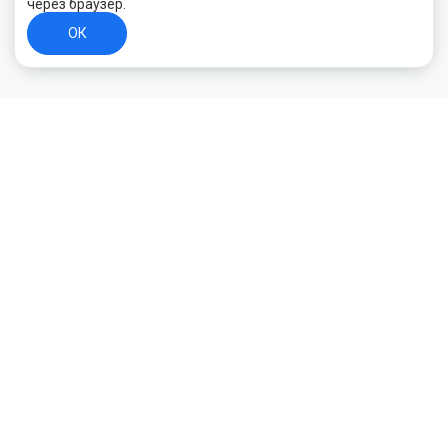
через браузер.
ОК
+7 (800) 700-44-89
Орехово-Зуево
E-mail
id.kilowatt@yandex.ru
Орехово-Зуево