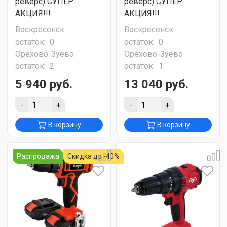
реверс) СУПЕР
реверс) СУПЕР
АКЦИЯ!!!
АКЦИЯ!!!
Воскресенск
Воскресенск
остаток:
0
остаток:
0
Орехово-Зуево
Орехово-Зуево
остаток:
2
остаток:
1
5 940 руб.
13 040 руб.
-
+
-
+
В корзину
В корзину
Распродажа
Скидка до -40%