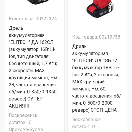
Код товара: 00222324
Дрель
аккумуляторная
Код товара: 00219738
"ELITECH" ДА 162СЛ
Дрель
(аккумулятор 16В: Li-
аккумуляторная
Ion, тип двигателя:
"ELITECH" ДА 18БЛ2
бесщеточный, 1,7 А*ч;
(аккумулятор 18В: Li-
2 скорости; МАХ
Ion, 2 А*ч; 2 скорости;
крутящий момент, Нм:
МАХ крутящий
28; частота вращения,
момент, Нм: 60;
об/мин: 0-350/0-1350;
частота вращения, об/
реверс) СУПЕР
мин: 0-500/0-2000;
АКЦИЯ!!!
реверс) СТОП ЦЕНА
Воскресенск
Воскресенск
остаток:
0
остаток:
0
Орехово-Зуево