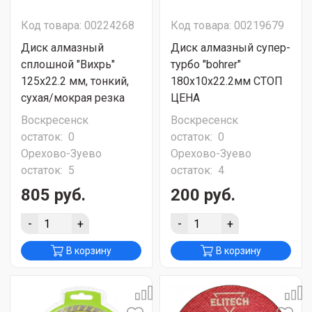
Код товара: 00224268
Код товара: 00219679
Диск алмазный
Диск алмазный супер-
сплошной "Вихрь"
турбо "bohrer"
125х22.2 мм, тонкий,
180х10х22.2мм СТОП
сухая/мокрая резка
ЦЕНА
Воскресенск
Воскресенск
остаток:
0
остаток:
0
Орехово-Зуево
Орехово-Зуево
остаток:
5
остаток:
4
805 руб.
200 руб.
-
+
-
+
В корзину
В корзину