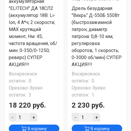
аккумуляторная
"ELITECH" ДА 18СЛ2
Дрель безударная
(аккумулятор 18В: Li-
"Вихрь" Д-550Б 550Вт
Ion, 4 А*ч; 2 скорости;
(быстрозажимной
МАХ крутящий
патрон; диаметр
момент, Нм: 45;
патрона: 0,8-10 мм;
частота вращения, об/
регулировка
мин: 0-350/0-1250;
оборотов; 1 скорость;
реверс) СУПЕР
0-3000 об/мин) СУПЕР
АКЦИЯ!!!
АКЦИЯ!!!
Воскресенск
Воскресенск
остаток:
0
остаток:
0
Орехово-Зуево
Орехово-Зуево
остаток:
3
остаток:
1
18 220 руб.
2 230 руб.
-
+
-
+
В корзину
В корзину