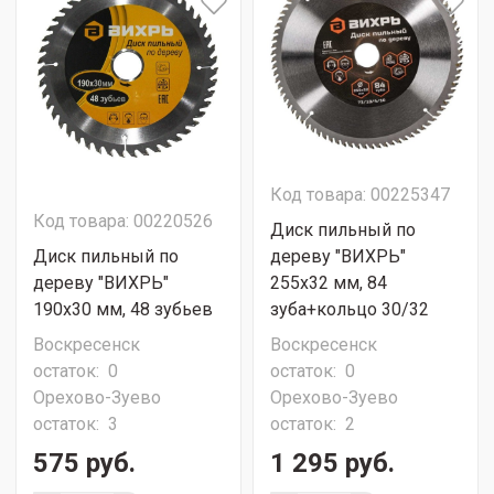
Код товара: 00225347
Код товара: 00220526
Диск пильный по
Диск пильный по
дереву "ВИХРЬ"
дереву "ВИХРЬ"
255х32 мм, 84
190х30 мм, 48 зубьев
зуба+кольцо 30/32
Воскресенск
Воскресенск
остаток:
0
остаток:
0
Орехово-Зуево
Орехово-Зуево
остаток:
3
остаток:
2
575 руб.
1 295 руб.