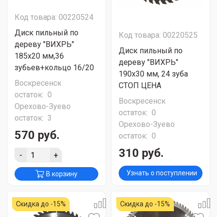
Код товара: 00220524
Диск пильный по
Код товара: 00220525
дереву "ВИХРЬ"
Диск пильный по
185х20 мм,36
дереву "ВИХРЬ"
зубьев+кольцо 16/20
190х30 мм, 24 зуба
Воскресенск
СТОП ЦЕНА
остаток:
0
Воскресенск
Орехово-Зуево
остаток:
0
остаток:
3
Орехово-Зуево
570 руб.
остаток:
0
310 руб.
-
+
Узнать о поступлении
В корзину
Скидка до -15%
Скидка до -15%