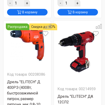
-
+
-
+
В корзину
В корзину
Распродажа
Скидка до -40%
Код товара: 00208386
Дрель "ELITECH" Д
400РЭ (400Вт;
Код товара: 00214959
быстрозажимной
Дрель "ELITECH" ДА
патрон; размер
12СЛ2
патрона, мм: 0,8-10;