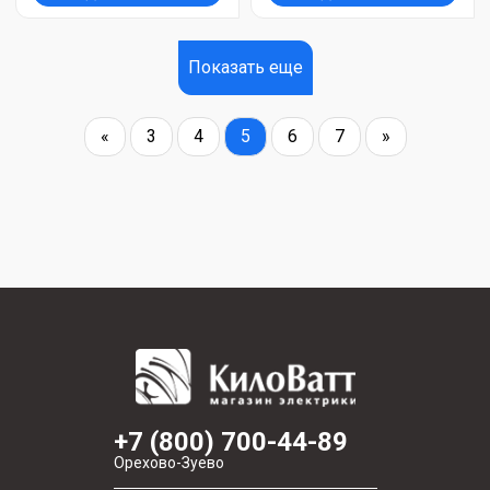
Показать еще
«
3
4
5
6
7
»
+7 (800) 700-44-89
Орехово-Зуево