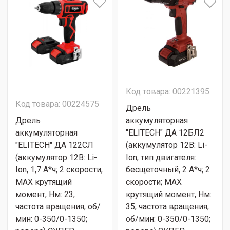
Код товара: 00221395
Код товара: 00224575
Дрель
Дрель
аккумуляторная
аккумуляторная
"ELITECH" ДА 12БЛ2
"ELITECH" ДА 122СЛ
(аккумулятор 12В: Li-
(аккумулятор 12В: Li-
Ion, тип двигателя:
Ion, 1,7 А*ч; 2 скорости;
бесщеточный, 2 А*ч; 2
МАХ крутящий
скорости; МАХ
момент, Нм: 23;
крутящий момент, Нм:
частота вращения, об/
35; частота вращения,
мин: 0-350/0-1350;
об/мин: 0-350/0-1350;