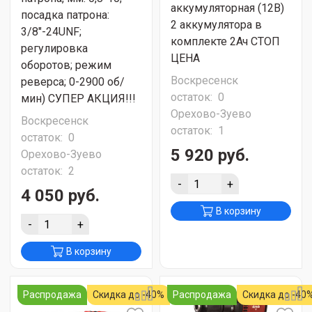
аккумуляторная (12В)
посадка патрона:
2 аккумулятора в
3/8"-24UNF;
комплекте 2Ач СТОП
регулировка
ЦЕНА
оборотов; режим
Воскресенск
реверса; 0-2900 об/
остаток:
0
мин) СУПЕР АКЦИЯ!!!
Орехово-Зуево
Воскресенск
остаток:
1
остаток:
0
5 920 руб.
Орехово-Зуево
остаток:
2
-
+
4 050 руб.
В корзину
-
+
В корзину
Распродажа
Скидка до -40%
Распродажа
Скидка до -40