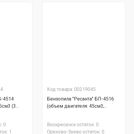
44
Код товара: 00219045
S-4514
Бензопила "Ресанта" БП-4516
см3 (3...
(объем двигателя: 45см3;...
:
0
Воскресенск
остаток:
0
ток:
1
Орехово-Зуево
остаток:
0