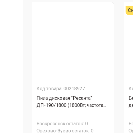
Ск
Код товара: 00218927
К
Пила дисковая "Ресанта"
Б
ДП-190/1800 (1800Вт; частота...
дв
Воскресенск
остаток:
0
В
Орехово-Зуево
остаток:
0
О