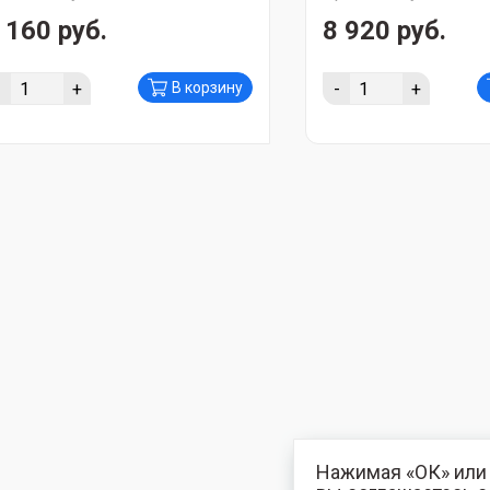
 160 руб.
8 920 руб.
-
+
-
+
В корзину
Нажимая «ОК» или 