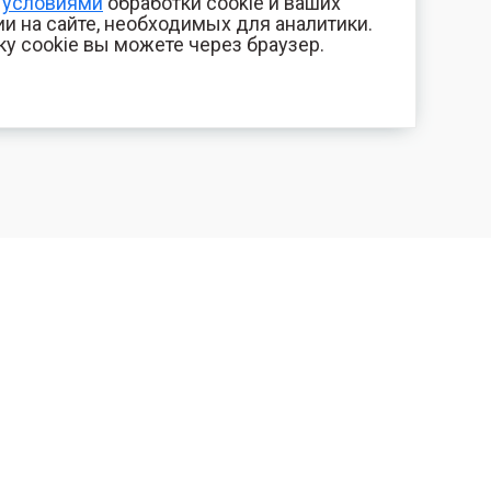
с
условиями
обработки cookie и ваших
и на сайте, необходимых для аналитики.
ку cookie вы можете через браузер.
+7 (800) 700-44-89
КОМПАНИЯ
Орехово-Зуево
Контакты
E-mail
Фотогалерея
id.kilowatt@yandex.ru
Отзывы
Орехово-Зуево
О нас