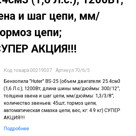
на и шаг цепи, мм/
тормоз цепи;
 СУПЕР АКЦИЯ!!!
Код товара:00219037
Артикул:70/6/5
Бензопила "Huter" BS-25 (объем двигателя: 25.4см3
(1,6 Л.с.); 1200Вт; длина шины мм/дюймы: 300/12”;
толщина звена и шаг цепи, мм/дюймы: 1,3/3/8”;
количество звеньев: 45шт; тормоз цепи;
автоматическая смазка цепи; вес, кг: 4.9 кг) СУПЕР
АКЦИЯ!!!
Подробнее