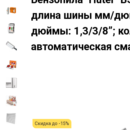
длина шины мм/дюйм
дюймы: 1,3/3/8”; к
автоматическая смаз
Скидка до -15%