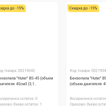
идка до -15%
Скидка до -15%
од товара: 00219043
Код товара: 002190
ензопила "Huter" BS-45 (объем
Бензопила "Huter" B
игателя: 45см3 (3,1...
(объем двигателя: 45
оскресенск
остаток:
0
Воскресенск
остаток
рехово-Зуево
остаток:
1
Орехово-Зуево
оста