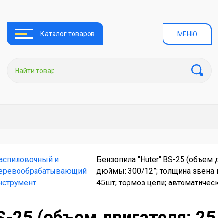
Каталог товаров
МЕНЮ
аспиловочный и
Бензопила "Huter" BS-25 (объем д
еревообрабатывающий
дюймы: 300/12”; толщина звена 
нструмент
45шт; тормоз цепи; автоматическа
S-25 (объем двигателя: 25.