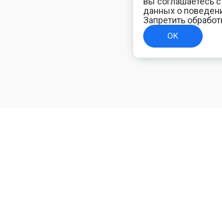
вы соглашаетесь 
данных о поведени
Запретить обработ
ОК
ТЕЛЯМ
ИНФОРМАЦИЯ ДЛЯ ПОКУПАТЕЛЕЙ
Доставка
ям
Оплата
Политика конфиденциальности
Полезная электротехническая информация