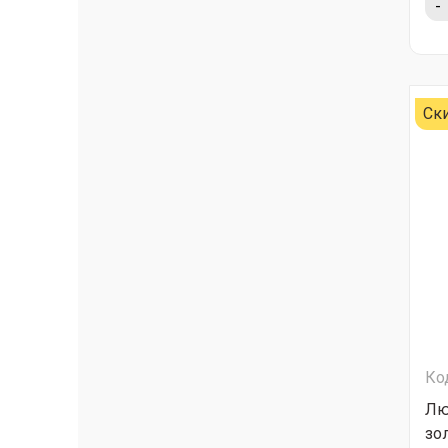
-
Ск
Ко
Лю
зо