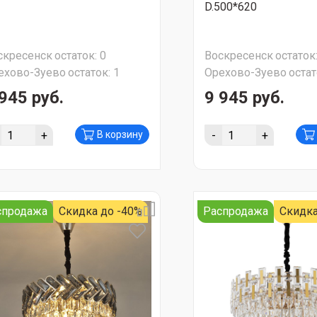
D.500*620
скресенск
остаток:
0
Воскресенск
остаток
ехово-Зуево
остаток:
1
Орехово-Зуево
остат
945 руб.
9 945 руб.
+
-
+
В корзину
спродажа
Скидка до -40%
Распродажа
Скидка