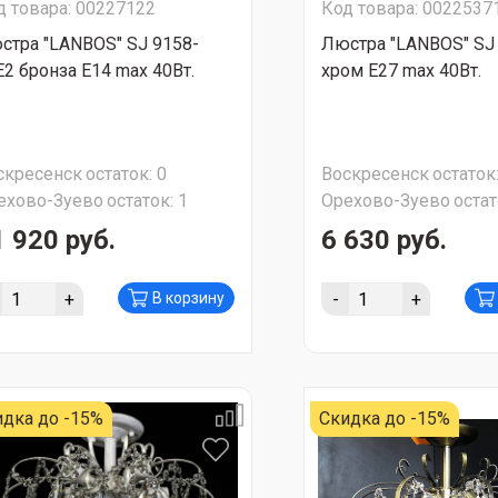
д товара: 00227122
Код товара: 0022537
стра "LANBOS" SJ 9158-
Люстра "LANBOS" SJ
E2 бронза Е14 max 40Вт.
хром Е27 max 40Вт.
скресенск
остаток:
0
Воскресенск
остаток
ехово-Зуево
остаток:
1
Орехово-Зуево
остат
1 920 руб.
6 630 руб.
+
-
+
В корзину
идка до -15%
Скидка до -15%