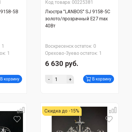
1
Код товара: 00225381
 9158-5B
Люстра "LANBOS" SJ 9158-5C
золото/прозрачный Е27 max
40Вт
:
1
Воскресенск
остаток:
0
ок:
1
Орехово-Зуево
остаток:
1
6 630 руб.
-
+
В корзину
В корзину
Скидка до -15%