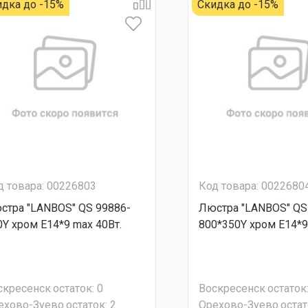
идка до -15%
Скидка до -15%
д товара: 00226803
Код товара: 0022680
стра "LANBOS" QS 99886-
Люстра "LANBOS" QS
0Y хром Е14*9 max 40Вт.
800*350Y хром Е14*9
скресенск
остаток:
0
Воскресенск
остаток
ехово-Зуево
остаток:
2
Орехово-Зуево
остат