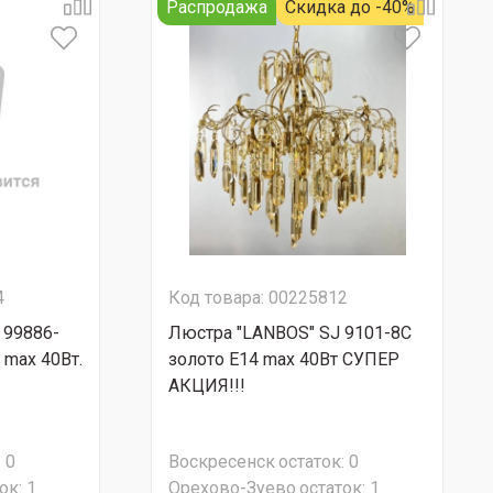
Распродажа
Скидка до -40%
4
Код товара: 00225812
 99886-
Люстра "LANBOS" SJ 9101-8C
 max 40Вт.
золото Е14 max 40Вт СУПЕР
АКЦИЯ!!!
:
0
Воскресенск
остаток:
0
ок:
1
Орехово-Зуево
остаток:
1