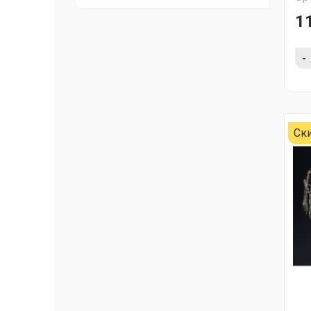
1
-
Ск