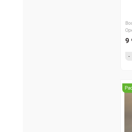
Во
Ор
9 
-
Ра