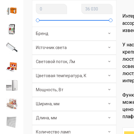
Инте
ассо
изве
Бренд
У на
Источник света
креп
люст
Световой поток, Лм
осве
люст
Цветовая температура, К
инте
Мощность, Вт
Функ
може
Ширина, мм
цено
плаф
Длина, мм
Количество ламп