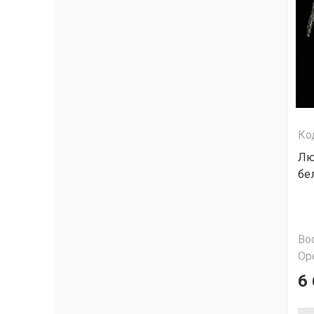
Ко
Лю
бе
Во
Ор
6 