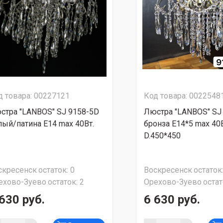
д товара: 00227121
Код товара: 0022548
стра "LANBOS" SJ 9158-5D
Люстра "LANBOS" SJ
лый/патина Е14 max 40Вт.
бронза Е14*5 max 40
D.450*450
скресенск
остаток:
0
Воскресенск
остаток
ехово-Зуево
остаток:
2
Орехово-Зуево
остат
630 руб.
6 630 руб.