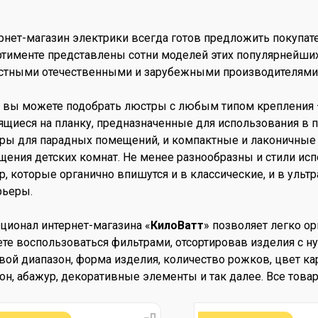
рнет-магазин электрики всегда готов предложить покупа
ртименте представлены сотни моделей этих популярнейши
стными отечественными и зарубежными производителями
с вы можете подобрать люстры с любым типом крепления 
ящиеся на планку, предназначенные для использования в 
ры для парадных помещений, и компактные и лаконичные 
щения детских комнат. Не менее разнообразны и стили исп
р, которые органично впишутся и в классические, и в ульт
рьеры.
ционал интернет-магазина «
КилоВатт
» позволяет легко о
те воспользоваться фильтрами, отсортировав изделия с 
вой диапазон, форма изделия, количество рожков, цвет ка
он, абажур, декоративные элементы и так далее. Все това