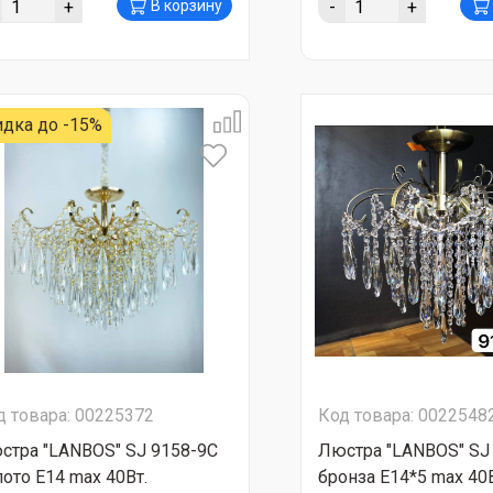
+
-
+
В корзину
идка до -15%
д товара: 00225372
Код товара: 0022548
стра "LANBOS" SJ 9158-9C
Люстра "LANBOS" SJ
лото Е14 max 40Вт.
бронза Е14*5 max 40