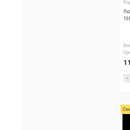
Ко
Лю
12
Во
Ор
1
-
Ск