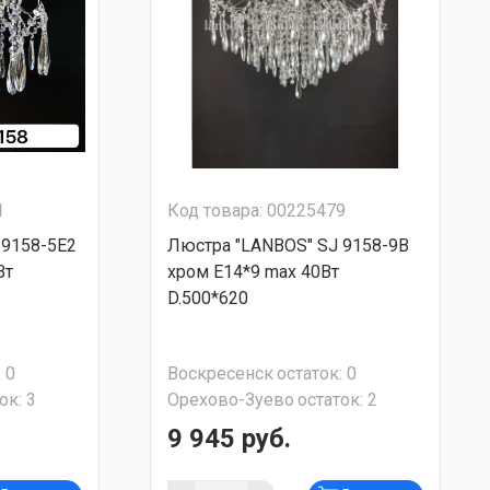
1
Код товара: 00225479
 9158-5E2
Люстра "LANBOS" SJ 9158-9B
Вт
хром Е14*9 max 40Вт
D.500*620
:
0
Воскресенск
остаток:
0
ок:
3
Орехово-Зуево
остаток:
2
9 945 руб.