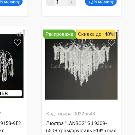
-
+
В корзину
В корзину
Распродажа
Скидка до -40%
2
Код товара: 00225543
 9158-9E2
Люстра "LANBOS" SJ 9309-
Вт
650B хром/хрусталь Е14*5 max