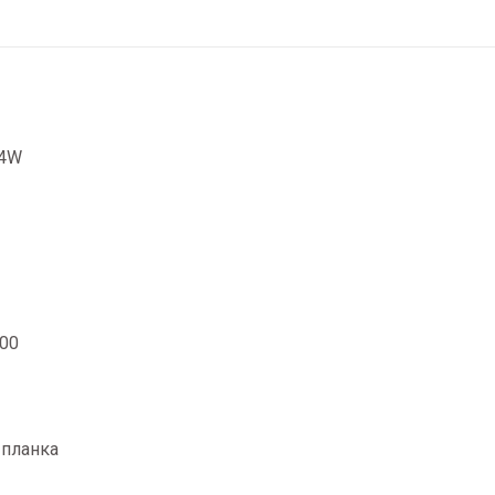
84W
000
 планка