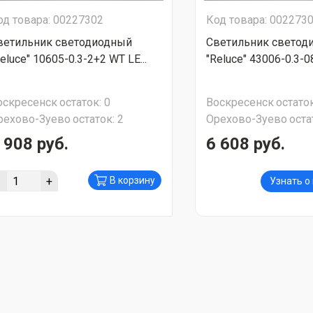
од товара: 00227302
Код товара: 002273
ветильник светодиодный
Светильник светод
eluce" 10605-0.3-2+2 WT LE...
"Reluce" 43006-0.3-0
оскресенск
остаток:
0
Воскресенск
остаток
рехово-Зуево
остаток:
2
Орехово-Зуево
оста
 908 руб.
6 608 руб.
-
+
В корзину
Узнать о