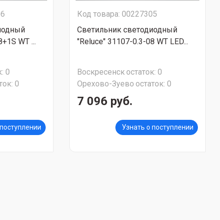
06
Код товара: 00227305
иодный
Светильник светодиодный
8+1S WT ...
"Reluce" 31107-0.3-08 WT LED...
:
0
Воскресенск
остаток:
0
ток:
0
Орехово-Зуево
остаток:
0
7 096 руб.
 поступлении
Узнать о поступлении