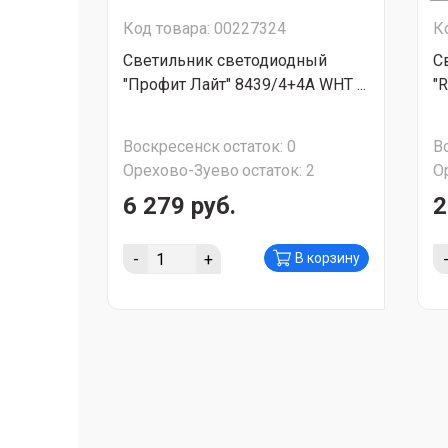
Код товара: 00227324
К
Светильник светодиодный
С
"Профит Лайт" 8439/4+4A WHT ...
"R
Воскресенск
остаток:
0
В
Орехово-Зуево
остаток:
2
О
6 279 руб.
2
-
+
В корзину