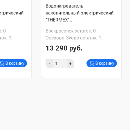
Водонагреватель
ктрический
накопительный электрический
"THERMEX"...
:
0
Воскресенск
остаток:
0
ток:
1
Орехово-Зуево
остаток:
1
13 290 руб.
-
+
В корзину
В корзину