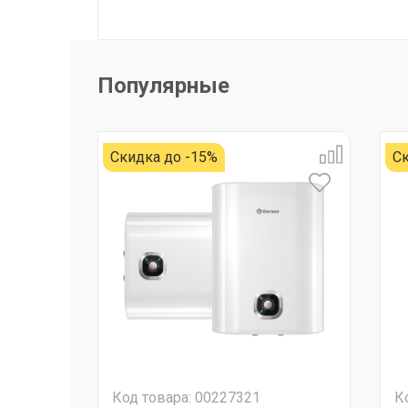
Популярные
Скидка до -15%
Ск
Код товара: 00227321
К