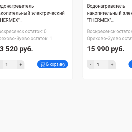
одонагреватель
Водонагреватель
акопительный электрический
накопительный эле
THERMEX"...
"THERMEX"...
оскресенск
остаток:
0
Воскресенск
остаток
рехово-Зуево
остаток:
1
Орехово-Зуево
оста
3 520 руб.
15 990 руб.
-
+
-
+
В корзину