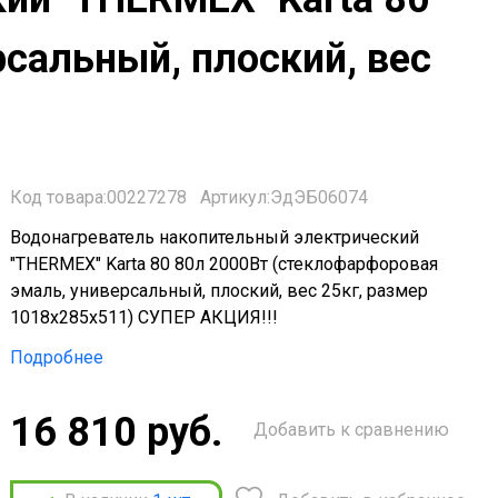
сальный, плоский, вес
Код товара:00227278
Артикул:ЭдЭБ06074
Водонагреватель накопительный электрический
"THERMEX" Karta 80 80л 2000Вт (стеклофарфоровая
эмаль, универсальный, плоский, вес 25кг, размер
1018x285x511) СУПЕР АКЦИЯ!!!
Подробнее
16 810 руб.
Добавить к сравнению