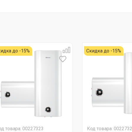
идка до -15%
Скидка до -15%
од товара: 00227323
Код товара: 002273