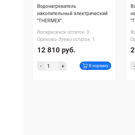
Водонагреватель
В
накопительный электрический
н
"THERMEX"...
"
Воскресенск
остаток:
0
В
Орехово-Зуево
остаток:
1
О
12 810 руб.
2
-
+
В корзину