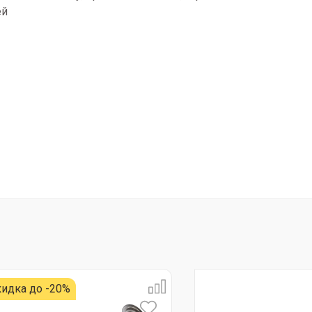
ей
идка до -20%