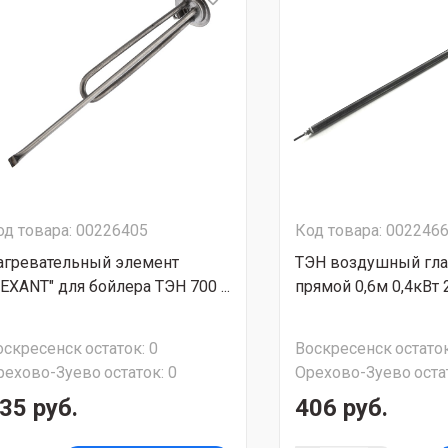
од товара: 00226405
Код товара: 002246
агревательный элемент
ТЭН воздушный гл
REXANT" для бойлера ТЭН 700 ...
прямой 0,6м 0,4кВт 
оскресенск
остаток:
0
Воскресенск
остаток
рехово-Зуево
остаток:
0
Орехово-Зуево
оста
35 руб.
406 руб.