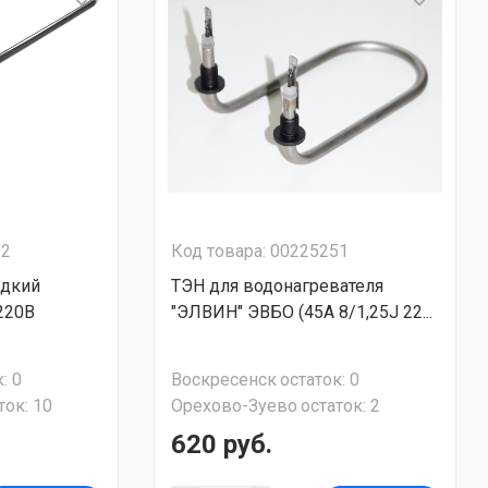
62
Код товара: 00225251
адкий
ТЭН для водонагревателя
220В
"ЭЛВИН" ЭВБО (45А 8/1,25J 22...
:
0
Воскресенск
остаток:
0
ток:
10
Орехово-Зуево
остаток:
2
620 руб.