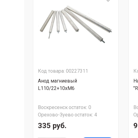
Код товара: 00227311
К
Анод магниевый
Н
L110/22+10хМ6
"
Воскресенск
остаток:
0
В
Орехово-Зуево
остаток:
4
О
335 руб.
9