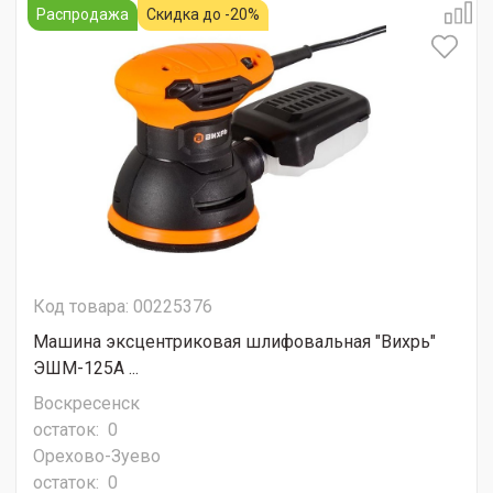
Распродажа
Скидка до -20%
Код товара: 00225376
Машина эксцентриковая шлифовальная "Вихрь"
ЭШМ-125А ...
Воскресенск
остаток:
0
Орехово-Зуево
остаток:
0