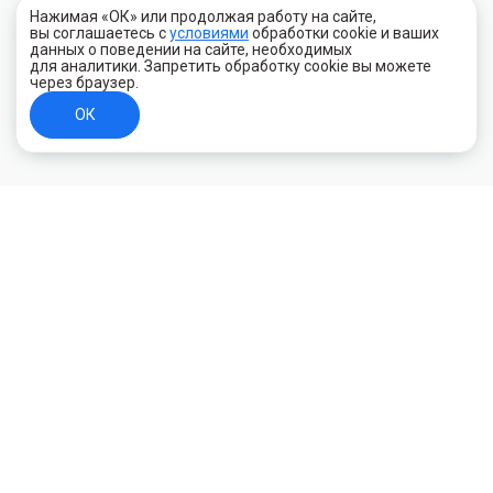
Нажимая «ОК» или продолжая работу на сайте,
вы соглашаетесь с
условиями
обработки cookie и ваших
данных о поведении на сайте, необходимых
для аналитики. Запретить обработку cookie вы можете
через браузер.
ОК
+7 (800) 700-44-89
Орехово-Зуево
E-mail
id.kilowatt@yandex.ru
Орехово-Зуево