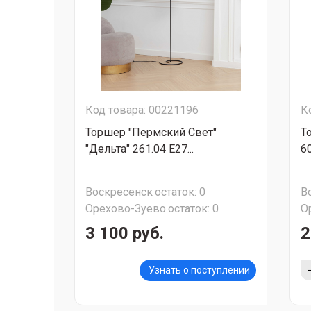
Код товара: 00221196
К
Торшер "Пермский Свет"
Т
"Дельта" 261.04 Е27...
6
Воскресенск
остаток:
0
В
Орехово-Зуево
остаток:
0
О
3 100 руб.
2
Узнать о поступлении