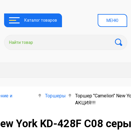
Каталог товаров
МЕНЮ
ние и
Торшеры
Торшер "Camelion" New Y
АКЦИЯ!!!
New York KD-428F C08 серы