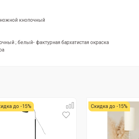
 ножной кнопочный
чный ; белый- фактурная бархатистая окраска
ра
идка до -15%
Скидка до -15%