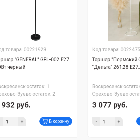
од товара: 00221928
Код товара: 002247
оршер "GENERAL" GFL-002 Е27
Торшер "Пермский 
0Вт чёрный
"Дельта" 261.28 Е27..
оскресенск
остаток:
1
Воскресенск
остаток
рехово-Зуево
остаток:
2
Орехово-Зуево
оста
 932 руб.
3 077 руб.
-
+
-
+
В корзину