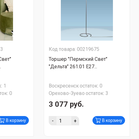
53
Код товара: 00219675
Свет"
Торшер "Пермский Свет"
.
"Дельта" 261.01 Е27...
:
1
Воскресенск
остаток:
0
ток:
0
Орехово-Зуево
остаток:
3
3 077 руб.
-
+
В корзину
В корзину