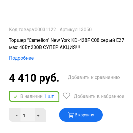
Код товара:00031122
Артикул:13050
Торшер "Camelion" New York KD-428F C08 серый E27
мах: 40Вт 230В СУПЕР АКЦИЯ!!!
Подробнее
4 410 руб.
Добавить к сравнению
В наличии
1
шт.
Добавить в избранное
-
+
В корзину