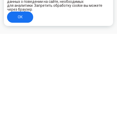
данных о поведении на сайте, необходимых
для аналитики. Запретить обработку cookie вы можете
через браузер.
ОК
+7 (800) 700-44-89
Орехово-Зуево
E-mail
id.kilowatt@yandex.ru
Орехово-Зуево